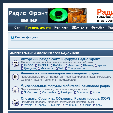
Сайт
Правила, доступ
Рейтинги
ВКонтакте
Фейсбук
Те
Список форумов
УНИВЕРСАЛЬНЫЙ И АВТОРСКИЙ БЛОК РАДИО ФРОНТ
Авторский раздел сайта и форума Радио Фронт
Люди, которые серьёзно писали и пишут по нашей теме.
RA3CC
,
RA3DHL
,
RA3PKJ
,
Левитин
,
Шапкин
,
Кретов
,
Давидчик
,
Мъжлеков
,
Well
,
Спецпроекты
Дневники коллекционеров антикварного радио
Персональные темы. "Врата" для новичков форума. Ваши коллекции,
занния и предпочтения, опыт реставрации.
Универсальные форумы любителей лампового радио
Персональные страницы, тематические дискуссии
Поболтать
,
Опознайка
,
Разборки
,
Вопросы
,
Архив
Опознать. Сравнить. Объявить. Рекламировать (СОР)
Покупаем, продаем, меняем, заказываем, рекомендуем.
Куплю
,
Продам
,
Меняю
,
Аукционы
,
Оценка
,
Хлам