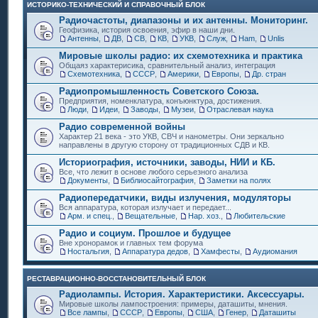
ИСТОРИКО-ТЕХНИЧЕСКИЙ И СПРАВОЧНЫЙ БЛОК
Радиочастоты, диапазоны и их антенны. Мониторинг.
Геофизика, история освоения, эфир в наши дни.
Антенны
,
ДВ
,
СВ
,
КВ
,
УКВ
,
Служ
,
Ham
,
Unlis
Мировые школы радио: их схемотехника и практика
Общаяз характерисика, сравнительный анализ, интеграция
Схемотехника
,
СССР
,
Америки
,
Европы
,
Др. стран
Радиопромышленность Советского Союза.
Предприятия, номенклатура, конъюнктура, достижения.
Люди
,
Идеи
,
Заводы
,
Музеи
,
Отраслевая наука
Радио современной войны
Характер 21 века - это УКВ, СВЧ и нанометры. Они зеркально
направлены в другую сторону от традиционных СДВ и КВ.
Историография, источники, заводы, НИИ и КБ.
Все, что лежит в основе любого серьезного анализа
Документы
,
Библиосайтография
,
Заметки на полях
Радиопередатчики, виды излучения, модуляторы
Вся аппаратура, которая излучает и передает...
Арм. и спец.
,
Вещательные
,
Нар. хоз.
,
Любительские
Радио и социум. Прошлое и будущее
Вне хронорамок и главных тем форума
Ностальгия
,
Аппаратура дедов
,
Хамфесты
,
Аудиомания
РЕСТАВРАЦИОННО-ВОССТАНОВИТЕЛЬНЫЙ БЛОК
Радиолампы. История. Характеристики. Аксессуары.
Мировые школы лампостроения: примеры, даташиты, мнения.
Все лампы
,
СССР
,
Европы
,
США
,
Генер
,
Даташиты