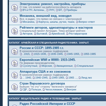
Электроника: ремонт, настройка, приборы
О том, что влияет на работоспособность аппарата
ВЧ и ПЧ. Антенны.
,
УНЧ
,
БП
,
Приборы
Механика, внешний вид, новодел
Все, в радио, что прямо не связано с электроникой
Механика
,
Корпуса, шкалы, ручки, ткани
,
Вопрос-ответ
Рейтинги авторов, адиоаппаратуры и мастеров
Специальный проект Антрадио. Тема-аппарат-рейтинг.
Авторов
,
Бытовой
,
Армейской
,
Реставраторов
КАТАЛОГ. АРМЕЙСКАЯ И СПЕЦИАЛЬНАЯ РАДИОТЕХНИКА. ЗАКРЫТ.
России и СССР: 1895-1985 г.г.
В хронологических рамках подфорумов.
..1915
,
1915-1935
,
1935-1945
,
1945-1955
,
1955-1985
Европейская WWI и WWII: 1915-1945.
По фирмам-производителям .
Сухопутные
,
Морские
,
Авиационные
,
Специальные
Аппаратура США и их союзников
В хронологических рамках подфорумов.
... 1940
,
1940-1945
,
1945-1965
,
1965 ...
,
Ленд лиз
Стран Варшавского договора
Бывших "по эту" сторону "железного занавеса"
ГДР
,
Польши
,
Чехословакии
,
Венгрии
КАТАЛОГ. ВЕЩАТЕЛЬНОЕ РАДИО И ТЕЛЕВИДЕНИЕ. ЗАКРЫТ.
Радио Российской Империи и СССР