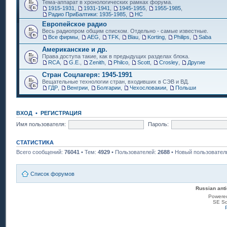
Тема-аппарат в хронологических рамках форума.
1915-1931
,
1931-1941
,
1945-1955
,
1955-1985
,
Радио ПриБалтики: 1935-1985
,
НС
Европейское радио
Весь радиопром общим списком. Отдельно - самые известные.
Все фирмы
,
AEG
,
TFK
,
Blau
,
Korting
,
Philips
,
Saba
Американские и др.
Права доступа такие, как в предыдущих разделах блока.
RCA
,
G.E.
,
Zenith
,
Philco
,
Scott
,
Crosley
,
Другие
Стран Соцлагеря: 1945-1991
Вещательные технологии стран, входивших в СЭВ и ВД.
ГДР
,
Венгрии
,
Болгарии
,
Чехословакии
,
Польши
ВХОД
•
РЕГИСТРАЦИЯ
Имя пользователя:
Пароль:
СТАТИСТИКА
Всего сообщений:
76041
• Тем:
4929
• Пользователей:
2688
• Новый пользовател
Список форумов
Russian anti
Powere
SE Sq