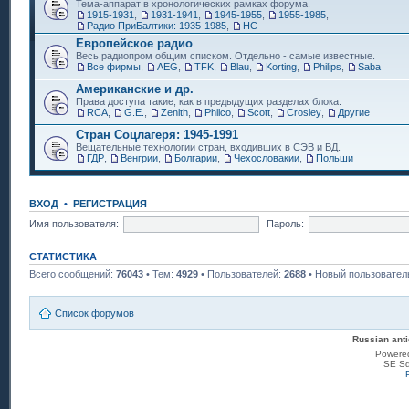
Тема-аппарат в хронологических рамках форума.
1915-1931
,
1931-1941
,
1945-1955
,
1955-1985
,
Радио ПриБалтики: 1935-1985
,
НС
Европейское радио
Весь радиопром общим списком. Отдельно - самые известные.
Все фирмы
,
AEG
,
TFK
,
Blau
,
Korting
,
Philips
,
Saba
Американские и др.
Права доступа такие, как в предыдущих разделах блока.
RCA
,
G.E.
,
Zenith
,
Philco
,
Scott
,
Crosley
,
Другие
Стран Соцлагеря: 1945-1991
Вещательные технологии стран, входивших в СЭВ и ВД.
ГДР
,
Венгрии
,
Болгарии
,
Чехословакии
,
Польши
ВХОД
•
РЕГИСТРАЦИЯ
Имя пользователя:
Пароль:
СТАТИСТИКА
Всего сообщений:
76043
• Тем:
4929
• Пользователей:
2688
• Новый пользовател
Список форумов
Russian anti
Powere
SE Sq