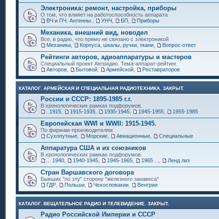
Электроника: ремонт, настройка, приборы
О том, что влияет на работоспособность аппарата
ВЧ и ПЧ. Антенны.
,
УНЧ
,
БП
,
Приборы
Механика, внешний вид, новодел
Все, в радио, что прямо не связано с электроникой
Механика
,
Корпуса, шкалы, ручки, ткани
,
Вопрос-ответ
Рейтинги авторов, адиоаппаратуры и мастеров
Специальный проект Антрадио. Тема-аппарат-рейтинг.
Авторов
,
Бытовой
,
Армейской
,
Реставраторов
КАТАЛОГ. АРМЕЙСКАЯ И СПЕЦИАЛЬНАЯ РАДИОТЕХНИКА. ЗАКРЫТ.
России и СССР: 1895-1985 г.г.
В хронологических рамках подфорумов.
..1915
,
1915-1935
,
1935-1945
,
1945-1955
,
1955-1985
Европейская WWI и WWII: 1915-1945.
По фирмам-производителям .
Сухопутные
,
Морские
,
Авиационные
,
Специальные
Аппаратура США и их союзников
В хронологических рамках подфорумов.
... 1940
,
1940-1945
,
1945-1965
,
1965 ...
,
Ленд лиз
Стран Варшавского договора
Бывших "по эту" сторону "железного занавеса"
ГДР
,
Польши
,
Чехословакии
,
Венгрии
КАТАЛОГ. ВЕЩАТЕЛЬНОЕ РАДИО И ТЕЛЕВИДЕНИЕ. ЗАКРЫТ.
Радио Российской Империи и СССР