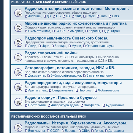
ИСТОРИКО-ТЕХНИЧЕСКИЙ И СПРАВОЧНЫЙ БЛОК
Радиочастоты, диапазоны и их антенны. Мониторинг.
Геофизика, история освоения, эфир в наши дни.
Антенны
,
ДВ
,
СВ
,
КВ
,
УКВ
,
Служ
,
Ham
,
Unlis
Мировые школы радио: их схемотехника и практика
Общаяз характерисика, сравнительный анализ, интеграция
Схемотехника
,
СССР
,
Америки
,
Европы
,
Др. стран
Радиопромышленность Советского Союза.
Предприятия, номенклатура, конъюнктура, достижения.
Люди
,
Идеи
,
Заводы
,
Музеи
,
Отраслевая наука
Радио современной войны
Характер 21 века - это УКВ, СВЧ и нанометры. Они зеркально
направлены в другую сторону от традиционных СДВ и КВ.
Историография, источники, заводы, НИИ и КБ.
Все, что лежит в основе любого серьезного анализа
Документы
,
Библиосайтография
,
Заметки на полях
Радиопередатчики, виды излучения, модуляторы
Вся аппаратура, которая излучает и передает...
Арм. и спец.
,
Вещательные
,
Нар. хоз.
,
Любительские
Радио и социум. Прошлое и будущее
Вне хронорамок и главных тем форума
Ностальгия
,
Аппаратура дедов
,
Хамфесты
,
Аудиомания
РЕСТАВРАЦИОННО-ВОССТАНОВИТЕЛЬНЫЙ БЛОК
Радиолампы. История. Характеристики. Аксессуары.
Мировые школы лампостроения: примеры, даташиты, мнения.
Все лампы
,
СССР
,
Европы
,
США
,
Генер
,
Даташиты