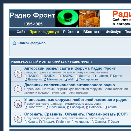
Сайт
Правила, доступ
Рейтинги
ВКонтакте
Фейсбук
Те
Список форумов
УНИВЕРСАЛЬНЫЙ И АВТОРСКИЙ БЛОК РАДИО ФРОНТ
Авторский раздел сайта и форума Радио Фронт
Люди, которые серьёзно писали и пишут по нашей теме.
RA3CC
,
RA3DHL
,
RA3PKJ
,
Левитин
,
Шапкин
,
Кретов
,
Давидчик
,
Мъжлеков
,
Well
,
Спецпроекты
Дневники коллекционеров антикварного радио
Персональные темы. "Врата" для новичков форума. Ваши коллекции,
занния и предпочтения, опыт реставрации.
Универсальные форумы любителей лампового радио
Персональные страницы, тематические дискуссии
Поболтать
,
Опознайка
,
Разборки
,
Вопросы
,
Архив
Опознать. Сравнить. Объявить. Рекламировать (СОР)
Покупаем, продаем, меняем, заказываем, рекомендуем.
Куплю
,
Продам
,
Меняю
,
Аукционы
,
Оценка
,
Хлам