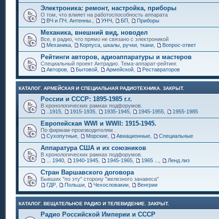
Электроника: ремонт, настройка, приборы
О том, что влияет на работоспособность аппарата
ВЧ и ПЧ. Антенны.
,
УНЧ
,
БП
,
Приборы
Механика, внешний вид, новодел
Все, в радио, что прямо не связано с электроникой
Механика
,
Корпуса, шкалы, ручки, ткани
,
Вопрос-ответ
Рейтинги авторов, адиоаппаратуры и мастеров
Специальный проект Антрадио. Тема-аппарат-рейтинг.
Авторов
,
Бытовой
,
Армейской
,
Реставраторов
КАТАЛОГ. АРМЕЙСКАЯ И СПЕЦИАЛЬНАЯ РАДИОТЕХНИКА. ЗАКРЫТ.
России и СССР: 1895-1985 г.г.
В хронологических рамках подфорумов.
..1915
,
1915-1935
,
1935-1945
,
1945-1955
,
1955-1985
Европейская WWI и WWII: 1915-1945.
По фирмам-производителям .
Сухопутные
,
Морские
,
Авиационные
,
Специальные
Аппаратура США и их союзников
В хронологических рамках подфорумов.
... 1940
,
1940-1945
,
1945-1965
,
1965 ...
,
Ленд лиз
Стран Варшавского договора
Бывших "по эту" сторону "железного занавеса"
ГДР
,
Польши
,
Чехословакии
,
Венгрии
КАТАЛОГ. ВЕЩАТЕЛЬНОЕ РАДИО И ТЕЛЕВИДЕНИЕ. ЗАКРЫТ.
Радио Российской Империи и СССР