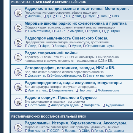
ИСТОРИКО-ТЕХНИЧЕСКИЙ И СПРАВОЧНЫЙ БЛОК
Радиочастоты, диапазоны и их антенны. Мониторинг.
Геофизика, история освоения, эфир в наши дни.
Антенны
,
ДВ
,
СВ
,
КВ
,
УКВ
,
Служ
,
Ham
,
Unlis
Мировые школы радио: их схемотехника и практика
Общаяз характерисика, сравнительный анализ, интеграция
Схемотехника
,
СССР
,
Америки
,
Европы
,
Др. стран
Радиопромышленность Советского Союза.
Предприятия, номенклатура, конъюнктура, достижения.
Люди
,
Идеи
,
Заводы
,
Музеи
,
Отраслевая наука
Радио современной войны
Характер 21 века - это УКВ, СВЧ и нанометры. Они зеркально
направлены в другую сторону от традиционных СДВ и КВ.
Историография, источники, заводы, НИИ и КБ.
Все, что лежит в основе любого серьезного анализа
Документы
,
Библиосайтография
,
Заметки на полях
Радиопередатчики, виды излучения, модуляторы
Вся аппаратура, которая излучает и передает...
Арм. и спец.
,
Вещательные
,
Нар. хоз.
,
Любительские
Радио и социум. Прошлое и будущее
Вне хронорамок и главных тем форума
Ностальгия
,
Аппаратура дедов
,
Хамфесты
,
Аудиомания
РЕСТАВРАЦИОННО-ВОССТАНОВИТЕЛЬНЫЙ БЛОК
Радиолампы. История. Характеристики. Аксессуары.
Мировые школы лампостроения: примеры, даташиты, мнения.
Все лампы
,
СССР
,
Европы
,
США
,
Генер
,
Даташиты