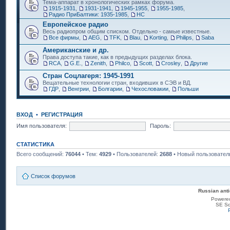
Тема-аппарат в хронологических рамках форума.
1915-1931
,
1931-1941
,
1945-1955
,
1955-1985
,
Радио ПриБалтики: 1935-1985
,
НС
Европейское радио
Весь радиопром общим списком. Отдельно - самые известные.
Все фирмы
,
AEG
,
TFK
,
Blau
,
Korting
,
Philips
,
Saba
Американские и др.
Права доступа такие, как в предыдущих разделах блока.
RCA
,
G.E.
,
Zenith
,
Philco
,
Scott
,
Crosley
,
Другие
Стран Соцлагеря: 1945-1991
Вещательные технологии стран, входивших в СЭВ и ВД.
ГДР
,
Венгрии
,
Болгарии
,
Чехословакии
,
Польши
ВХОД
•
РЕГИСТРАЦИЯ
Имя пользователя:
Пароль:
СТАТИСТИКА
Всего сообщений:
76044
• Тем:
4929
• Пользователей:
2688
• Новый пользовател
Список форумов
Russian anti
Powere
SE Sq