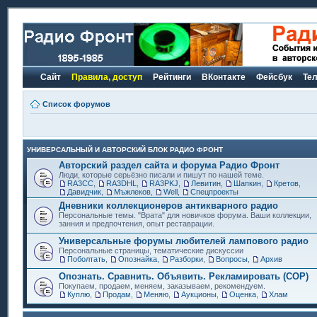
Сайт
Правила, доступ
Рейтинги
ВКонтакте
Фейсбук
Те
Список форумов
УНИВЕРСАЛЬНЫЙ И АВТОРСКИЙ БЛОК РАДИО ФРОНТ
Авторский раздел сайта и форума Радио Фронт
Люди, которые серьёзно писали и пишут по нашей теме.
RA3CC
,
RA3DHL
,
RA3PKJ
,
Левитин
,
Шапкин
,
Кретов
,
Давидчик
,
Мъжлеков
,
Well
,
Спецпроекты
Дневники коллекционеров антикварного радио
Персональные темы. "Врата" для новичков форума. Ваши коллекции,
занния и предпочтения, опыт реставрации.
Универсальные форумы любителей лампового радио
Персональные страницы, тематические дискуссии
Поболтать
,
Опознайка
,
Разборки
,
Вопросы
,
Архив
Опознать. Сравнить. Объявить. Рекламировать (СОР)
Покупаем, продаем, меняем, заказываем, рекомендуем.
Куплю
,
Продам
,
Меняю
,
Аукционы
,
Оценка
,
Хлам