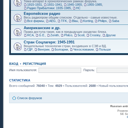
Тема-аппарат в хронологических рамках форума.
1915-1931
,
1931-1941
,
1945-1955
,
1955-1985
,
Радио ПриБалтики: 1935-1985
,
НС
Европейское радио
Весь радиопром общим списком. Отдельно - самые известные.
Все фирмы
,
AEG
,
TFK
,
Blau
,
Korting
,
Philips
,
Saba
Американские и др.
Права доступа такие, как в предыдущих разделах блока.
RCA
,
G.E.
,
Zenith
,
Philco
,
Scott
,
Crosley
,
Другие
Стран Соцлагеря: 1945-1991
Вещательные технологии стран, входивших в СЭВ и ВД.
ГДР
,
Венгрии
,
Болгарии
,
Чехословакии
,
Польши
ВХОД
•
РЕГИСТРАЦИЯ
Имя пользователя:
Пароль:
СТАТИСТИКА
Всего сообщений:
76040
• Тем:
4929
• Пользователей:
2688
• Новый пользовател
Список форумов
Russian anti
Powere
SE Sq