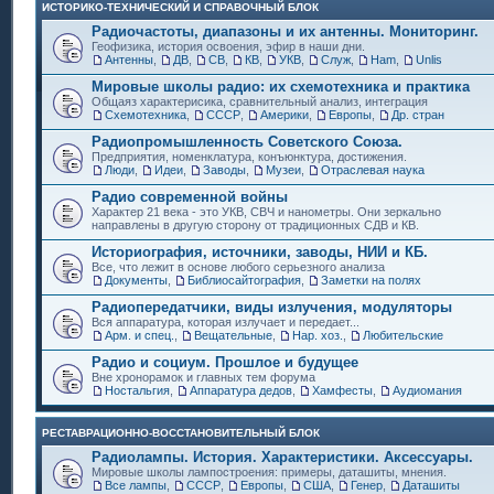
ИСТОРИКО-ТЕХНИЧЕСКИЙ И СПРАВОЧНЫЙ БЛОК
Радиочастоты, диапазоны и их антенны. Мониторинг.
Геофизика, история освоения, эфир в наши дни.
Антенны
,
ДВ
,
СВ
,
КВ
,
УКВ
,
Служ
,
Ham
,
Unlis
Мировые школы радио: их схемотехника и практика
Общаяз характерисика, сравнительный анализ, интеграция
Схемотехника
,
СССР
,
Америки
,
Европы
,
Др. стран
Радиопромышленность Советского Союза.
Предприятия, номенклатура, конъюнктура, достижения.
Люди
,
Идеи
,
Заводы
,
Музеи
,
Отраслевая наука
Радио современной войны
Характер 21 века - это УКВ, СВЧ и нанометры. Они зеркально
направлены в другую сторону от традиционных СДВ и КВ.
Историография, источники, заводы, НИИ и КБ.
Все, что лежит в основе любого серьезного анализа
Документы
,
Библиосайтография
,
Заметки на полях
Радиопередатчики, виды излучения, модуляторы
Вся аппаратура, которая излучает и передает...
Арм. и спец.
,
Вещательные
,
Нар. хоз.
,
Любительские
Радио и социум. Прошлое и будущее
Вне хронорамок и главных тем форума
Ностальгия
,
Аппаратура дедов
,
Хамфесты
,
Аудиомания
РЕСТАВРАЦИОННО-ВОССТАНОВИТЕЛЬНЫЙ БЛОК
Радиолампы. История. Характеристики. Аксессуары.
Мировые школы лампостроения: примеры, даташиты, мнения.
Все лампы
,
СССР
,
Европы
,
США
,
Генер
,
Даташиты