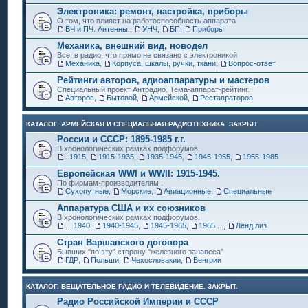
Электроника: ремонт, настройка, приборы
О том, что влияет на работоспособность аппарата
ВЧ и ПЧ. Антенны.
,
УНЧ
,
БП
,
Приборы
Механика, внешний вид, новодел
Все, в радио, что прямо не связано с электроникой
Механика
,
Корпуса, шкалы, ручки, ткани
,
Вопрос-ответ
Рейтинги авторов, адиоаппаратуры и мастеров
Специальный проект Антрадио. Тема-аппарат-рейтинг.
Авторов
,
Бытовой
,
Армейской
,
Реставраторов
КАТАЛОГ. АРМЕЙСКАЯ И СПЕЦИАЛЬНАЯ РАДИОТЕХНИКА. ЗАКРЫТ.
России и СССР: 1895-1985 г.г.
В хронологических рамках подфорумов.
..1915
,
1915-1935
,
1935-1945
,
1945-1955
,
1955-1985
Европейская WWI и WWII: 1915-1945.
По фирмам-производителям .
Сухопутные
,
Морские
,
Авиационные
,
Специальные
Аппаратура США и их союзников
В хронологических рамках подфорумов.
... 1940
,
1940-1945
,
1945-1965
,
1965 ...
,
Ленд лиз
Стран Варшавского договора
Бывших "по эту" сторону "железного занавеса"
ГДР
,
Польши
,
Чехословакии
,
Венгрии
КАТАЛОГ. ВЕЩАТЕЛЬНОЕ РАДИО И ТЕЛЕВИДЕНИЕ. ЗАКРЫТ.
Радио Российской Империи и СССР