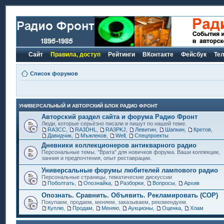
Сайт
Правила, доступ
Рейтинги
ВКонтакте
Фейсбук
Те
Список форумов
УНИВЕРСАЛЬНЫЙ И АВТОРСКИЙ БЛОК РАДИО ФРОНТ
Авторский раздел сайта и форума Радио Фронт
Люди, которые серьёзно писали и пишут по нашей теме.
RA3CC
,
RA3DHL
,
RA3PKJ
,
Левитин
,
Шапкин
,
Кретов
,
Давидчик
,
Мъжлеков
,
Well
,
Спецпроекты
Дневники коллекционеров антикварного радио
Персональные темы. "Врата" для новичков форума. Ваши коллекции,
занния и предпочтения, опыт реставрации.
Универсальные форумы любителей лампового радио
Персональные страницы, тематические дискуссии
Поболтать
,
Опознайка
,
Разборки
,
Вопросы
,
Архив
Опознать. Сравнить. Объявить. Рекламировать (СОР)
Покупаем, продаем, меняем, заказываем, рекомендуем.
Куплю
,
Продам
,
Меняю
,
Аукционы
,
Оценка
,
Хлам