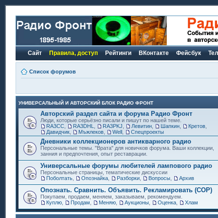
Сайт
Правила, доступ
Рейтинги
ВКонтакте
Фейсбук
Те
Список форумов
УНИВЕРСАЛЬНЫЙ И АВТОРСКИЙ БЛОК РАДИО ФРОНТ
Авторский раздел сайта и форума Радио Фронт
Люди, которые серьёзно писали и пишут по нашей теме.
RA3CC
,
RA3DHL
,
RA3PKJ
,
Левитин
,
Шапкин
,
Кретов
,
Давидчик
,
Мъжлеков
,
Well
,
Спецпроекты
Дневники коллекционеров антикварного радио
Персональные темы. "Врата" для новичков форума. Ваши коллекции,
занния и предпочтения, опыт реставрации.
Универсальные форумы любителей лампового радио
Персональные страницы, тематические дискуссии
Поболтать
,
Опознайка
,
Разборки
,
Вопросы
,
Архив
Опознать. Сравнить. Объявить. Рекламировать (СОР)
Покупаем, продаем, меняем, заказываем, рекомендуем.
Куплю
,
Продам
,
Меняю
,
Аукционы
,
Оценка
,
Хлам