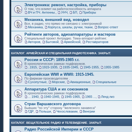
Электроника: ремонт, настройка, приборы
О том, что влияет на работоспособность аппарата
ВЧ и ПЧ. Антенны.
,
УНЧ
,
БП
,
Приборы
Механика, внешний вид, новодел
Все, в радио, что прямо не связано с электроникой
Механика
,
Корпуса, шкалы, ручки, ткани
,
Вопрос-ответ
Рейтинги авторов, адиоаппаратуры и мастеров
Специальный проект Антрадио. Тема-аппарат-рейтинг.
Авторов
,
Бытовой
,
Армейской
,
Реставраторов
КАТАЛОГ. АРМЕЙСКАЯ И СПЕЦИАЛЬНАЯ РАДИОТЕХНИКА. ЗАКРЫТ.
России и СССР: 1895-1985 г.г.
В хронологических рамках подфорумов.
..1915
,
1915-1935
,
1935-1945
,
1945-1955
,
1955-1985
Европейская WWI и WWII: 1915-1945.
По фирмам-производителям .
Сухопутные
,
Морские
,
Авиационные
,
Специальные
Аппаратура США и их союзников
В хронологических рамках подфорумов.
... 1940
,
1940-1945
,
1945-1965
,
1965 ...
,
Ленд лиз
Стран Варшавского договора
Бывших "по эту" сторону "железного занавеса"
ГДР
,
Польши
,
Чехословакии
,
Венгрии
КАТАЛОГ. ВЕЩАТЕЛЬНОЕ РАДИО И ТЕЛЕВИДЕНИЕ. ЗАКРЫТ.
Радио Российской Империи и СССР