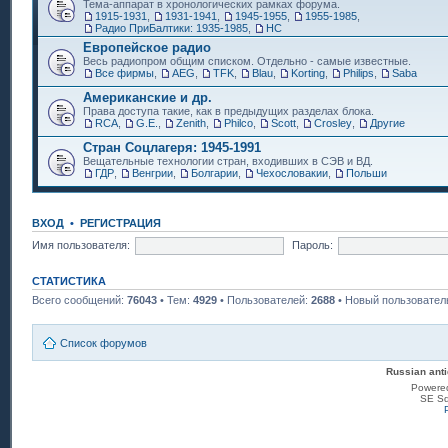
Тема-аппарат в хронологических рамках форума.
1915-1931
,
1931-1941
,
1945-1955
,
1955-1985
,
Радио ПриБалтики: 1935-1985
,
НС
Европейское радио
Весь радиопром общим списком. Отдельно - самые известные.
Все фирмы
,
AEG
,
TFK
,
Blau
,
Korting
,
Philips
,
Saba
Американские и др.
Права доступа такие, как в предыдущих разделах блока.
RCA
,
G.E.
,
Zenith
,
Philco
,
Scott
,
Crosley
,
Другие
Стран Соцлагеря: 1945-1991
Вещательные технологии стран, входивших в СЭВ и ВД.
ГДР
,
Венгрии
,
Болгарии
,
Чехословакии
,
Польши
ВХОД
•
РЕГИСТРАЦИЯ
Имя пользователя:
Пароль:
СТАТИСТИКА
Всего сообщений:
76043
• Тем:
4929
• Пользователей:
2688
• Новый пользовател
Список форумов
Russian anti
Powere
SE Sq