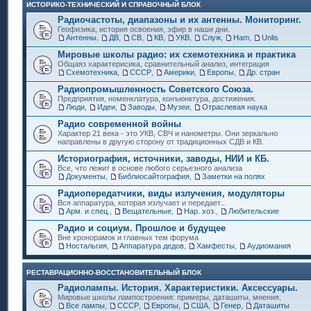
ИСТОРИКО-ТЕХНИЧЕСКИЙ И СПРАВОЧНЫЙ БЛОК
Радиочастоты, диапазоны и их антенны. Мониторинг.
Геофизика, история освоения, эфир в наши дни.
Антенны
,
ДВ
,
СВ
,
КВ
,
УКВ
,
Служ
,
Ham
,
Unlis
Мировые школы радио: их схемотехника и практика
Общаяз характерисика, сравнительный анализ, интеграция
Схемотехника
,
СССР
,
Америки
,
Европы
,
Др. стран
Радиопромышленность Советского Союза.
Предприятия, номенклатура, конъюнктура, достижения.
Люди
,
Идеи
,
Заводы
,
Музеи
,
Отраслевая наука
Радио современной войны
Характер 21 века - это УКВ, СВЧ и нанометры. Они зеркально
направлены в другую сторону от традиционных СДВ и КВ.
Историография, источники, заводы, НИИ и КБ.
Все, что лежит в основе любого серьезного анализа
Документы
,
Библиосайтография
,
Заметки на полях
Радиопередатчики, виды излучения, модуляторы
Вся аппаратура, которая излучает и передает...
Арм. и спец.
,
Вещательные
,
Нар. хоз.
,
Любительские
Радио и социум. Прошлое и будущее
Вне хронорамок и главных тем форума
Ностальгия
,
Аппаратура дедов
,
Хамфесты
,
Аудиомания
РЕСТАВРАЦИОННО-ВОССТАНОВИТЕЛЬНЫЙ БЛОК
Радиолампы. История. Характеристики. Аксессуары.
Мировые школы лампостроения: примеры, даташиты, мнения.
Все лампы
,
СССР
,
Европы
,
США
,
Генер
,
Даташиты