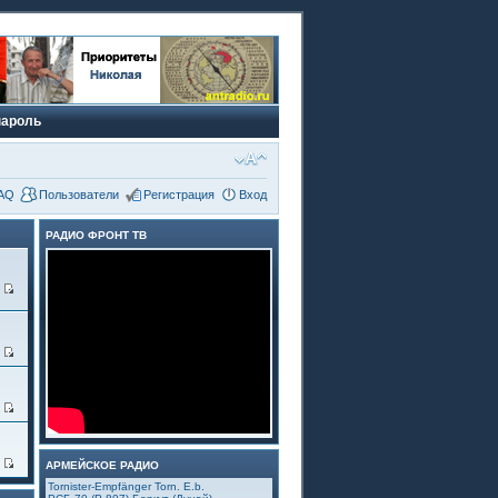
пароль
AQ
Пользователи
Регистрация
Вход
РАДИО ФРОНТ ТВ
0
3
5
4
АРМЕЙСКОЕ РАДИО
Tornister-Empfänger Torn. E.b.