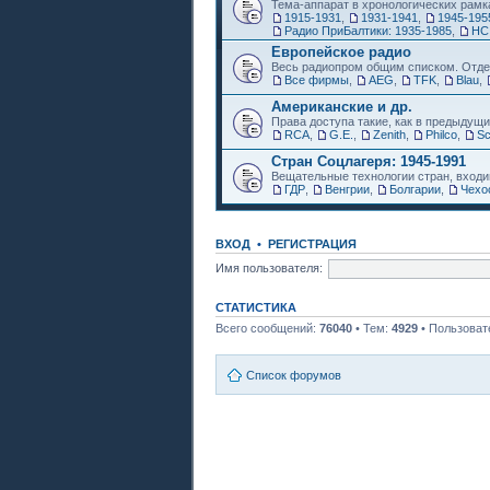
Тема-аппарат в хронологических рамк
1915-1931
,
1931-1941
,
1945-195
Радио ПриБалтики: 1935-1985
,
НС
Европейское радио
Весь радиопром общим списком. Отде
Все фирмы
,
AEG
,
TFK
,
Blau
,
Американские и др.
Права доступа такие, как в предыдущи
RCA
,
G.E.
,
Zenith
,
Philco
,
Sc
Стран Соцлагеря: 1945-1991
Вещательные технологии стран, входи
ГДР
,
Венгрии
,
Болгарии
,
Чехо
ВХОД
•
РЕГИСТРАЦИЯ
Имя пользователя:
СТАТИСТИКА
Всего сообщений:
76040
• Тем:
4929
• Пользоват
Список форумов