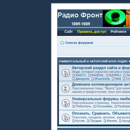
Сайт
Правила, доступ
Рейтинги
Список форумов
УНИВЕРСАЛЬНЫЙ И АВТОРСКИЙ БЛОК РАДИО 
Авторский раздел сайта и фо
Люди, которые серьёзно писали и пиш
RA3CC
,
RA3DHL
,
RA3PKJ
,
Ле
Давидчик
,
Мъжлеков
,
Well
,
Сп
Дневники коллекционеров ант
Персональные темы. "Врата" для нови
занния и предпочтения, опыт реставра
Универсальные форумы любит
Персональные страницы, тематически
Поболтать
,
Опознайка
,
Разборк
Опознать. Сравнить. Объявит
Покупаем, продаем, меняем, заказыв
Куплю
,
Продам
,
Меняю
,
Аукц