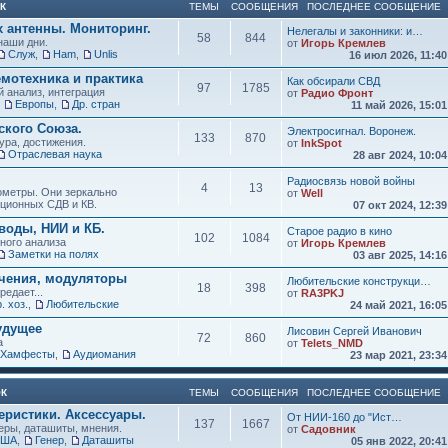
К
ТЕМЫ
СООБЩЕНИЯ
ПОСЛЕДНЕЕ СООБЩЕНИЕ
х антенны. Мониторинг.
Нелегалы и законники: и…
58
844
наши дни.
от
Игорь Кремлев
Служ
,
Ham
,
Unlis
16 июл 2026, 11:4
мотехника и практика
Как обсирали СВД
97
1785
 анализ, интеграция
от
Радио Фронт
,
Европы
,
Др. стран
11 май 2026, 15:0
кого Союза.
Электросигнал. Воронеж.
133
870
ура, достижения.
от
InkSpot
Отраслевая наука
28 авг 2024, 10:0
Радиосвязь новой войны
4
13
нометры. Они зеркально
от
Well
иционных СДВ и КВ.
07 окт 2024, 12:3
воды, НИИ и КБ.
Старое радио в кино
102
1084
зного анализа
от
Игорь Кремлев
Заметки на полях
03 авг 2025, 14:1
учения, модуляторы
Любительские конструкци…
18
398
редает...
от
RA3PKJ
. хоз.
,
Любительские
24 май 2021, 16:0
удущее
Лисовин Сергей Иванович
72
860
а
от
Telets_NMD
Хамфесты
,
Аудиомания
23 мар 2021, 23:3
ОК
ТЕМЫ
СООБЩЕНИЯ
ПОСЛЕДНЕЕ СООБЩЕНИЕ
еристики. Аксессуары.
От НИИ-160 до "Ист…
137
1667
ры, даташиты, мнения.
от
Садовник
США
,
Генер
,
Даташиты
05 янв 2022, 20:4