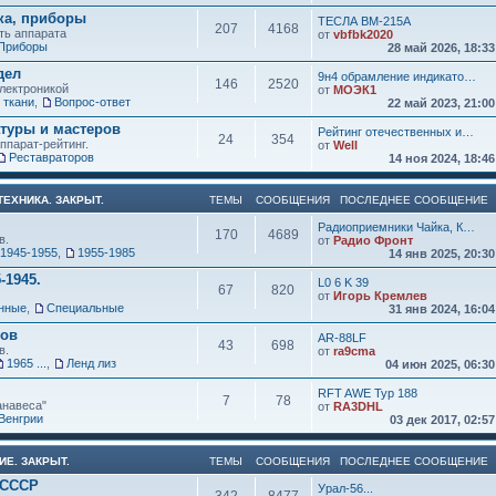
ка, приборы
ТЕСЛА ВМ-215А
207
4168
ть аппарата
от
vbfbk2020
Приборы
28 май 2026, 18:3
дел
9н4 обрамление индикато…
146
2520
электроникой
от
МОЭК1
 ткани
,
Вопрос-ответ
22 май 2023, 21:0
атуры и мастеров
Рейтинг отечественных и…
24
354
ппарат-рейтинг.
от
Well
Реставраторов
14 ноя 2024, 18:4
ЕХНИКА. ЗАКРЫТ.
ТЕМЫ
СООБЩЕНИЯ
ПОСЛЕДНЕЕ СООБЩЕНИЕ
Радиоприемники Чайка, К…
170
4689
в.
от
Радио Фронт
1945-1955
,
1955-1985
14 янв 2025, 20:3
-1945.
L0 6 K 39
67
820
от
Игорь Кремлев
нные
,
Специальные
31 янв 2024, 16:0
ков
AR-88LF
43
698
в.
от
ra9cma
1965 ...
,
Ленд лиз
04 июн 2025, 06:3
RFT AWE Typ 188
7
78
анавеса"
от
RA3DHL
Венгрии
03 дек 2017, 02:5
ИЕ. ЗАКРЫТ.
ТЕМЫ
СООБЩЕНИЯ
ПОСЛЕДНЕЕ СООБЩЕНИЕ
 СССР
Урал-56...