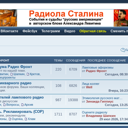
ВКонтакте
Фейсбук
Телеграмм
Видео
Обратная связь
Сменить 
F
ФРОНТ
ТЕМЫ
СООБЩЕНИЯ
ПОСЛЕДНЕЕ СООБЩЕНИЕ
рума Радио Фронт
Ламповые афоризмы
220
6709
ут по нашей теме.
от
Радио Фронт
витин
,
Шапкин
,
Кретов
,
Сегодня, 08:3
ецпроекты
икварного радио
Лица коллег
108
6826
чков форума. Ваши коллекции,
от
Well
ции.
Вчера, 16:2
елей лампового радио
Этимология русского мат…
987
19388
е дискуссии
от
Зинаида Гиппиус
и
,
Вопросы
,
Архив
Сегодня, 13:2
ь. Рекламировать (СОР)
Оцените радиолу
1711
8707
аем, рекомендуем.
от
Владимир Шапкин
ионы
,
Оценка
,
Хлам
29 июл 2026, 17:3