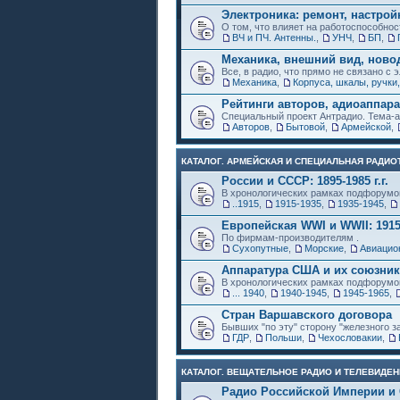
Электроника: ремонт, настрой
О том, что влияет на работоспособнос
ВЧ и ПЧ. Антенны.
,
УНЧ
,
БП
,
Механика, внешний вид, ново
Все, в радио, что прямо не связано с 
Механика
,
Корпуса, шкалы, ручки,
Рейтинги авторов, адиоаппар
Специальный проект Антрадио. Тема-а
Авторов
,
Бытовой
,
Армейской
,
КАТАЛОГ. АРМЕЙСКАЯ И СПЕЦИАЛЬНАЯ РАДИОТ
России и СССР: 1895-1985 г.г.
В хронологических рамках подфорумо
..1915
,
1915-1935
,
1935-1945
,
Европейская WWI и WWII: 1915
По фирмам-производителям .
Сухопутные
,
Морские
,
Авиацио
Аппаратура США и их союзни
В хронологических рамках подфорумо
... 1940
,
1940-1945
,
1945-1965
,
Стран Варшавского договора
Бывших "по эту" сторону "железного з
ГДР
,
Польши
,
Чехословакии
,
КАТАЛОГ. ВЕЩАТЕЛЬНОЕ РАДИО И ТЕЛЕВИДЕН
Радио Российской Империи и