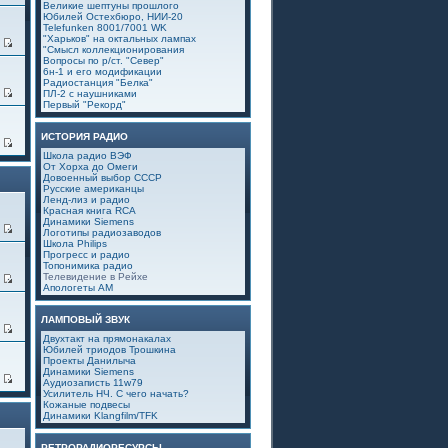
Великие шептуны прошлого
Юбилей Остехбюро, НИИ-20
Telefunken 8001/7001 WK
"Харьков" на октальных лампах
3
"Смысл коллекционирования
Вопросы по р/ст. "Север"
6н-1 и его модификации
Радиостанция "Белка"
0
ПЛ-2 с наушниками
Первый "Рекорд"
ИСТОРИЯ РАДИО
6
Школа радио ВЭФ
От Хорха до Омеги
Довоенный выбор СССР
Русские американцы
Ленд-лиз и радио
Красная книга RCA
Динамики Siemens
0
Логотипы радиозаводов
Школа Philips
Прогресс и радио
Топонимика радио
Телевидение в Рейхе
4
Апологеты АМ
ЛАМПОВЫЙ ЗВУК
0
Двухтакт на прямонакалах
Юбилей триодов Трошкина
Проекты Данилыча
Динамики Siemens
7
Аудиозаписть 11w79
Усилитель НЧ. С чего начать?
Кожаные подвесы
Динамики Klangfilm/TFK
РЕТРОРАДИОРЕСУРСЫ