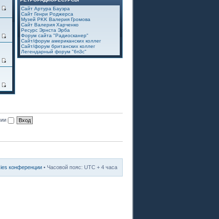
7
Сайт Артура Бауэра
Сайт Генри Роджерса
Музей PKK Валерия Громова
Сайт Валерия Харченко
Ресурс Эрнста Эрба
Форум сайта "Радиосканер"
2
Сайт/форум американских коллег
Сайт/форум британских коллег
Легендарный форум "6п3с"
3
8
нии
kies конференции
• Часовой пояс: UTC + 4 часа