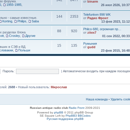
342
8477
ах форума.
от
binarm
5
,
1955-1985
,
26 июл 2026, 10:3
Telefunken 898 WK
144
2353
льно - самые известные.
от
Радио Фронт
Korting
,
Philips
,
Saba
13 фев 2023, 11:1
Philco-680, огромная пр…
88
920
х разделах блока.
от
zitex7
ott
,
Crosley
,
Другие
01 сен 2022, 00:3
Румыния
15
135
вших в СЭВ и ВД.
от
gudd
словакии
,
Польши
23 фев 2015, 16:4
Пароль:
|
Автоматически входить при каждом посеще
елей:
2688
• Новый пользователь:
Мирослав
Наша команда
•
Удалить coo
Russian antique radio club
Radio Front
2009-2021
Powered by
phpBB
© 2011 phpBB Group
SE Square Left by
PhpBB3 BBCodes
Русская поддержка phpBB