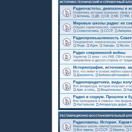
ИСТОРИКО-ТЕХНИЧЕСКИЙ И СПРАВОЧНЫЙ БЛО
Радиочастоты, диапазоны и и
Геофизика, история освоения, эфир в 
Антенны
,
ДВ
,
СВ
,
КВ
,
УКВ
,
Мировые школы радио: их схе
Общаяз характерисика, сравнительный
Схемотехника
,
СССР
,
Америки
Радиопромышленность Советс
Предприятия, номенклатура, конъюнкт
Люди
,
Идеи
,
Заводы
,
Музеи
,
Радио современной войны
Характер 21 века - это УКВ, СВЧ и на
направлены в другую сторону от трад
Историография, источники, за
Все, что лежит в основе любого серье
Документы
,
Библиосайтография
,
Радиопередатчики, виды изл
Вся аппаратура, которая излучает и пе
Арм. и спец.
,
Вещательные
,
Нар
Радио и социум. Прошлое и б
Вне хронорамок и главных тем форум
Ностальгия
,
Аппаратура дедов
,
РЕСТАВРАЦИОННО-ВОССТАНОВИТЕЛЬНЫЙ БЛ
Радиолампы. История. Характ
Мировые школы лампостроения: приме
Все лампы
,
СССР
,
Европы
,