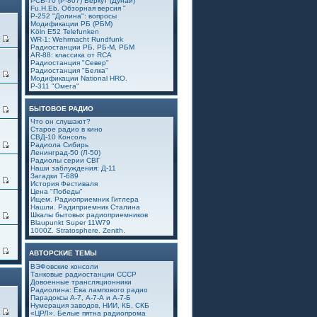
РСБ-70 (Р-807) Беркут (Дунай)
Fu.H.Eb. Обзорная версия "
Р-252 "Долина": вопросы
Модификации РБ (РБМ)
Köln E52 Telefunken
0
WR-1: Wehrmacht Rundfunk
Радиостанции РБ, РБ-М, РБМ
AR-88: классика от RCA
Радиостанция "Север"
Радиостанция "Белка"
1
Модификации National HRO.
Р-311 "Омега"
БЫТОВОЕ РАДИО
4
Что он слушают?
Старое радио в кино
СВД-10 Консоль
9
Радиола Сибирь
Ленинград-50 (Л-50)
Радиолы серии СВГ
Наши заблуждения: Д-11
Загадки Т-689
6
История Фестиваля
Цена "Победы"
Ищем. Радиоприемник Гитлера
Нашли. Радиприемник Сталина
Шкалы бытовых радиоприемников
5
Blaupunkt Super 11W79
1000Z. Stratosphere. Zenith.
4
АВТОРСКИЕ ТЕМЫ
ВЭФовские консоли
Танковые радиостанции СССР
Довоенные трансляционники
Радиолина: Ева лампового радио
Парадоксы А-7, А-7-А и А-7-Б
Нумерация заводов, НИИ, КБ, СКБ
1
«ЦРЛ». Белые пятна радиопрома