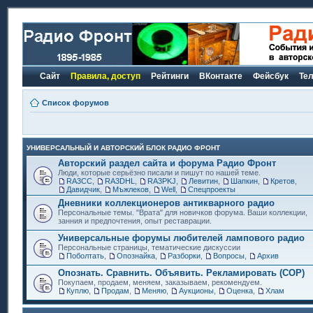
Сайт
Правила, доступ
Рейтинги
ВКонтакте
Фейсбук
Те
Список форумов
УНИВЕРСАЛЬНЫЙ И АВТОРСКИЙ БЛОК РАДИО ФРОНТ
Авторский раздел сайта и форума Радио Фронт
Люди, которые серьёзно писали и пишут по нашей теме.
RA3CC
,
RA3DHL
,
RA3PKJ
,
Левитин
,
Шапкин
,
Кретов
,
Давидчик
,
Мъжлеков
,
Well
,
Спецпроекты
Дневники коллекционеров антикварного радио
Персональные темы. "Врата" для новичков форума. Ваши коллекции,
занния и предпочтения, опыт реставрации.
Универсальные форумы любителей лампового радио
Персональные страницы, тематические дискуссии
Поболтать
,
Опознайка
,
Разборки
,
Вопросы
,
Архив
Опознать. Сравнить. Объявить. Рекламировать (СОР)
Покупаем, продаем, меняем, заказываем, рекомендуем.
Куплю
,
Продам
,
Меняю
,
Аукционы
,
Оценка
,
Хлам