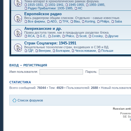
Тема-аппарат в хронологических рамках форума.
1915-1931
,
1931-1941
,
1945-1955
,
1955-1985
,
Радио ПриБалтики: 1935-1985
,
НС
Европейское радио
Весь радиопром общим списком. Отдельно - самые известные.
Все фирмы
,
AEG
,
TFK
,
Blau
,
Korting
,
Philips
,
Saba
Американские и др.
Права доступа такие, как в предыдущих разделах блока.
RCA
,
G.E.
,
Zenith
,
Philco
,
Scott
,
Crosley
,
Другие
Стран Соцлагеря: 1945-1991
Вещательные технологии стран, входивших в СЭВ и ВД.
ГДР
,
Венгрии
,
Болгарии
,
Чехословакии
,
Польши
ВХОД
•
РЕГИСТРАЦИЯ
Имя пользователя:
Пароль:
СТАТИСТИКА
Всего сообщений:
76044
• Тем:
4929
• Пользователей:
2688
• Новый пользовател
Список форумов
Russian anti
Powere
SE Sq