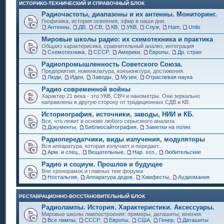
ИСТОРИКО-ТЕХНИЧЕСКИЙ И СПРАВОЧНЫЙ БЛОК
Радиочастоты, диапазоны и их антенны. Мониторинг.
Геофизика, история освоения, эфир в наши дни.
Антенны
,
ДВ
,
СВ
,
КВ
,
УКВ
,
Служ
,
Ham
,
Unlis
Мировые школы радио: их схемотехника и практика
Общаяз характерисика, сравнительный анализ, интеграция
Схемотехника
,
СССР
,
Америки
,
Европы
,
Др. стран
Радиопромышленность Советского Союза.
Предприятия, номенклатура, конъюнктура, достижения.
Люди
,
Идеи
,
Заводы
,
Музеи
,
Отраслевая наука
Радио современной войны
Характер 21 века - это УКВ, СВЧ и нанометры. Они зеркально
направлены в другую сторону от традиционных СДВ и КВ.
Историография, источники, заводы, НИИ и КБ.
Все, что лежит в основе любого серьезного анализа
Документы
,
Библиосайтография
,
Заметки на полях
Радиопередатчики, виды излучения, модуляторы
Вся аппаратура, которая излучает и передает...
Арм. и спец.
,
Вещательные
,
Нар. хоз.
,
Любительские
Радио и социум. Прошлое и будущее
Вне хронорамок и главных тем форума
Ностальгия
,
Аппаратура дедов
,
Хамфесты
,
Аудиомания
РЕСТАВРАЦИОННО-ВОССТАНОВИТЕЛЬНЫЙ БЛОК
Радиолампы. История. Характеристики. Аксессуары.
Мировые школы лампостроения: примеры, даташиты, мнения.
Все лампы
,
СССР
,
Европы
,
США
,
Генер
,
Даташиты