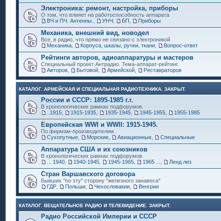
Электроника: ремонт, настройка, приборы
О том, что влияет на работоспособность аппарата
ВЧ и ПЧ. Антенны.
,
УНЧ
,
БП
,
Приборы
Механика, внешний вид, новодел
Все, в радио, что прямо не связано с электроникой
Механика
,
Корпуса, шкалы, ручки, ткани
,
Вопрос-ответ
Рейтинги авторов, адиоаппаратуры и мастеров
Специальный проект Антрадио. Тема-аппарат-рейтинг.
Авторов
,
Бытовой
,
Армейской
,
Реставраторов
КАТАЛОГ. АРМЕЙСКАЯ И СПЕЦИАЛЬНАЯ РАДИОТЕХНИКА. ЗАКРЫТ.
России и СССР: 1895-1985 г.г.
В хронологических рамках подфорумов.
..1915
,
1915-1935
,
1935-1945
,
1945-1955
,
1955-1985
Европейская WWI и WWII: 1915-1945.
По фирмам-производителям .
Сухопутные
,
Морские
,
Авиационные
,
Специальные
Аппаратура США и их союзников
В хронологических рамках подфорумов.
... 1940
,
1940-1945
,
1945-1965
,
1965 ...
,
Ленд лиз
Стран Варшавского договора
Бывших "по эту" сторону "железного занавеса"
ГДР
,
Польши
,
Чехословакии
,
Венгрии
КАТАЛОГ. ВЕЩАТЕЛЬНОЕ РАДИО И ТЕЛЕВИДЕНИЕ. ЗАКРЫТ.
Радио Российской Империи и СССР