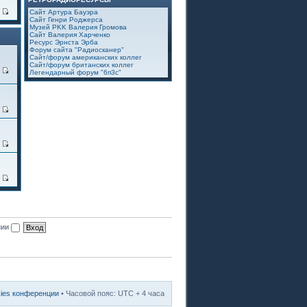
7
Сайт Артура Бауэра
Сайт Генри Роджерса
Музей PKK Валерия Громова
Сайт Валерия Харченко
Ресурс Эрнста Эрба
Форум сайта "Радиосканер"
Сайт/форум американских коллег
Сайт/форум британских коллег
7
Легендарный форум "6п3с"
2
3
8
нии
kies конференции
• Часовой пояс: UTC + 4 часа