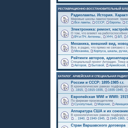
РЕСТАВРАЦИОННО-ВОССТАНОВИТЕЛЬНЫЙ БЛ
Радиолампы. История. Характ
Мировые школы лампостроения: приме
Все лампы
,
СССР
,
Европы
,
Электроника: ремонт, настрой
О том, что влияет на работоспособнос
ВЧ и ПЧ. Антенны.
,
УНЧ
,
БП
,
Механика, внешний вид, ново
Все, в радио, что прямо не связано с 
Механика
,
Корпуса, шкалы, ручки,
Рейтинги авторов, адиоаппар
Специальный проект Антрадио. Тема-а
Авторов
,
Бытовой
,
Армейской
,
КАТАЛОГ. АРМЕЙСКАЯ И СПЕЦИАЛЬНАЯ РАДИОТ
России и СССР: 1895-1985 г.г.
В хронологических рамках подфорумо
..1915
,
1915-1935
,
1935-1945
,
Европейская WWI и WWII: 1915
По фирмам-производителям .
Сухопутные
,
Морские
,
Авиацио
Аппаратура США и их союзни
В хронологических рамках подфорумо
... 1940
,
1940-1945
,
1945-1965
,
Стран Варшавского договора