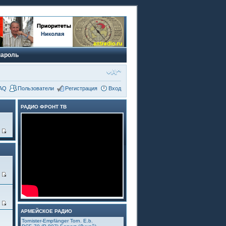
пароль
AQ
Пользователи
Регистрация
Вход
РАДИО ФРОНТ ТВ
9
1
3
АРМЕЙСКОЕ РАДИО
Tornister-Empfänger Torn. E.b.