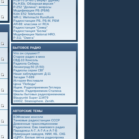
РСБ-70 (Р-807) Беркут (Дунай)
6
Fu.H.Eb. Обзорная версия "
Р-252 "Долина": вопросы
Модификации РБ (РБМ)
Köln E52 Telefunken
4
WR-1: Wehrmacht Rundfunk
Радиостанции РБ, РБ-М, РБМ
AR-88: классика от RCA
Радиостанция "Север"
Радиостанция "Белка"
Модификации National HRO.
Р-311 "Омега"
0
БЫТОВОЕ РАДИО
Что он слушают?
Старое радио в кино
1
СВД-10 Консоль
Радиола Сибирь
Ленинград-50 (Л-50)
Радиолы серии СВГ
Наши заблуждения: Д-11
4
Загадки Т-689
История Фестиваля
Цена "Победы"
Ищем. Радиоприемник Гитлера
9
Нашли. Радиприемник Сталина
Шкалы бытовых радиоприемников
Blaupunkt Super 11W79
1000Z. Stratosphere. Zenith.
6
АВТОРСКИЕ ТЕМЫ
ВЭФовские консоли
Танковые радиостанции СССР
5
Довоенные трансляционники
Радиолина: Ева лампового радио
Парадоксы А-7, А-7-А и А-7-Б
Нумерация заводов, НИИ, КБ, СКБ
4
«ЦРЛ». Белые пятна радиопрома