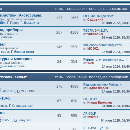
ОК
ТЕМЫ
СООБЩЕНИЯ
ПОСЛЕДНЕЕ СООБЩЕНИЕ
еристики. Аксессуары.
От НИИ-160 до "Ист…
137
1667
ры, даташиты, мнения.
от
Садовник
США
,
Генер
,
Даташиты
05 янв 2022, 20:4
ка, приборы
ТЕСЛА ВМ-215А
207
4168
ть аппарата
от
vbfbk2020
Приборы
28 май 2026, 18:3
дел
9н4 обрамление индикато…
146
2520
электроникой
от
МОЭК1
 ткани
,
Вопрос-ответ
22 май 2023, 21:0
атуры и мастеров
Рейтинг отечественных и…
24
354
ппарат-рейтинг.
от
Well
Реставраторов
14 ноя 2024, 18:4
ЕХНИКА. ЗАКРЫТ.
ТЕМЫ
СООБЩЕНИЯ
ПОСЛЕДНЕЕ СООБЩЕНИЕ
Радиоприемники Чайка, К…
170
4689
в.
от
Радио Фронт
1945-1955
,
1955-1985
14 янв 2025, 20:3
-1945.
L0 6 K 39
67
820
от
Игорь Кремлев
нные
,
Специальные
31 янв 2024, 16:0
ков
AR-88LF
43
698
в.
от
ra9cma
1965 ...
,
Ленд лиз
04 июн 2025, 06:3
RFT AWE Typ 188