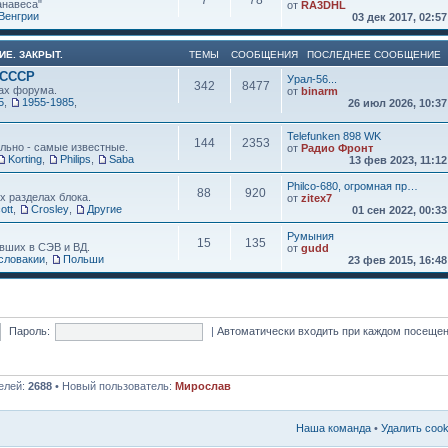
7
78
анавеса"
от
RA3DHL
Венгрии
03 дек 2017, 02:5
ИЕ. ЗАКРЫТ.
ТЕМЫ
СООБЩЕНИЯ
ПОСЛЕДНЕЕ СООБЩЕНИЕ
 СССР
Урал-56...
342
8477
ах форума.
от
binarm
5
,
1955-1985
,
26 июл 2026, 10:3
Telefunken 898 WK
144
2353
льно - самые известные.
от
Радио Фронт
Korting
,
Philips
,
Saba
13 фев 2023, 11:1
Philco-680, огромная пр…
88
920
х разделах блока.
от
zitex7
ott
,
Crosley
,
Другие
01 сен 2022, 00:3
Румыния
15
135
вших в СЭВ и ВД.
от
gudd
словакии
,
Польши
23 фев 2015, 16:4
Пароль:
|
Автоматически входить при каждом посеще
елей:
2688
• Новый пользователь:
Мирослав
Наша команда
•
Удалить coo