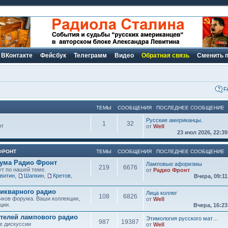
ВКонтакте
Фейсбук
Телеграмм
Видео
Обратная связь
Сменить 
F
ТЕМЫ
СООБЩЕНИЯ
ПОСЛЕДНЕЕ СООБЩЕНИЕ
Русские американцы.
1
32
нт
от
Well
23 июл 2026, 22:3
ФРОНТ
ТЕМЫ
СООБЩЕНИЯ
ПОСЛЕДНЕЕ СООБЩЕНИЕ
рума Радио Фронт
Ламповые афоризмы
219
6676
ут по нашей теме.
от
Радио Фронт
витин
,
Шапкин
,
Кретов
,
Вчера, 09:1
икварного радио
Лица коллег
108
6826
чков форума. Ваши коллекции,
от
Well
ции.
Вчера, 16:2
елей лампового радио
Этимология русского мат…
987
19387
е дискуссии
от
Well