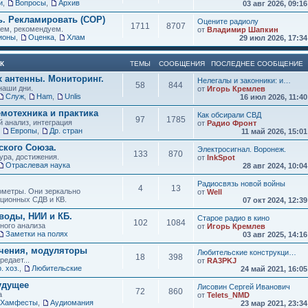
и
,
Вопросы
,
Архив
03 авг 2026, 09:1
ь. Рекламировать (СОР)
Оцените радиолу
1711
8707
аем, рекомендуем.
от
Владимир Шапкин
ионы
,
Оценка
,
Хлам
29 июл 2026, 17:3
К
ТЕМЫ
СООБЩЕНИЯ
ПОСЛЕДНЕЕ СООБЩЕНИЕ
х антенны. Мониторинг.
Нелегалы и законники: и…
58
844
наши дни.
от
Игорь Кремлев
Служ
,
Ham
,
Unlis
16 июл 2026, 11:4
мотехника и практика
Как обсирали СВД
97
1785
 анализ, интеграция
от
Радио Фронт
,
Европы
,
Др. стран
11 май 2026, 15:0
кого Союза.
Электросигнал. Воронеж.
133
870
ура, достижения.
от
InkSpot
Отраслевая наука
28 авг 2024, 10:0
Радиосвязь новой войны
4
13
нометры. Они зеркально
от
Well
иционных СДВ и КВ.
07 окт 2024, 12:3
воды, НИИ и КБ.
Старое радио в кино
102
1084
зного анализа
от
Игорь Кремлев
Заметки на полях
03 авг 2025, 14:1
учения, модуляторы
Любительские конструкци…
18
398
редает...
от
RA3PKJ
. хоз.
,
Любительские
24 май 2021, 16:0
удущее
Лисовин Сергей Иванович
72
860
а
от
Telets_NMD
Хамфесты
,
Аудиомания
23 мар 2021, 23:3