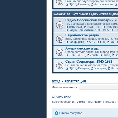
Бывших "по эту" сторону "железного з
ГДР
,
Польши
,
Чехословакии
,
КАТАЛОГ. ВЕЩАТЕЛЬНОЕ РАДИО И ТЕЛЕВИДЕН
Радио Российской Империи и
Тема-аппарат в хронологических рамк
1915-1931
,
1931-1941
,
1945-195
Радио ПриБалтики: 1935-1985
,
НС
Европейское радио
Весь радиопром общим списком. Отде
Все фирмы
,
AEG
,
TFK
,
Blau
,
Американские и др.
Права доступа такие, как в предыдущи
RCA
,
G.E.
,
Zenith
,
Philco
,
Sc
Стран Соцлагеря: 1945-1991
Вещательные технологии стран, входи
ГДР
,
Венгрии
,
Болгарии
,
Чехо
ВХОД
•
РЕГИСТРАЦИЯ
Имя пользователя:
СТАТИСТИКА
Всего сообщений:
76038
• Тем:
4929
• Пользоват
Список форумов