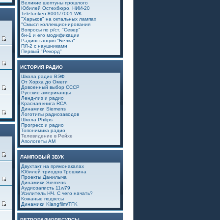
Великие шептуны прошлого
Юбилей Остехбюро, НИИ-20
Telefunken 8001/7001 WK
"Харьков" на октальных лампах
"Смысл коллекционирования
Вопросы по р/ст. "Север"
6н-1 и его модификации
1
Радиостанция "Белка"
ПЛ-2 с наушниками
Первый "Рекорд"
3
ИСТОРИЯ РАДИО
Школа радио ВЭФ
От Хорха до Омеги
Довоенный выбор СССР
0
Русские американцы
Ленд-лиз и радио
Красная книга RCA
Динамики Siemens
6
Логотипы радиозаводов
Школа Philips
Прогресс и радио
Топонимика радио
Телевидение в Рейхе
Апологеты АМ
0
ЛАМПОВЫЙ ЗВУК
Двухтакт на прямонакалах
Юбилей триодов Трошкина
Проекты Данилыча
4
Динамики Siemens
Аудиозаписть 11w79
Усилитель НЧ. С чего начать?
Кожаные подвесы
0
Динамики Klangfilm/TFK
РЕТРОРАДИОРЕСУРСЫ