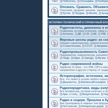
Поболтать
,
Опознайка
,
Разборк
Опознать. Сравнить. Объявит
Покупаем, продаем, меняем, заказыв
Куплю
,
Продам
,
Меняю
,
Аукц
ИСТОРИКО-ТЕХНИЧЕСКИЙ И СПРАВОЧНЫЙ БЛО
Радиочастоты, диапазоны и и
Геофизика, история освоения, эфир в 
Антенны
,
ДВ
,
СВ
,
КВ
,
УКВ
,
Мировые школы радио: их схе
Общаяз характерисика, сравнительный
Схемотехника
,
СССР
,
Америки
Радиопромышленность Советс
Предприятия, номенклатура, конъюнкт
Люди
,
Идеи
,
Заводы
,
Музеи
,
Радио современной войны
Характер 21 века - это УКВ, СВЧ и на
направлены в другую сторону от трад
Историография, источники, за
Все, что лежит в основе любого серье
Документы
,
Библиосайтография
,
Радиопередатчики, виды изл
Вся аппаратура, которая излучает и пе
Арм. и спец.
,
Вещательные
,
Нар
Радио и социум. Прошлое и б
Вне хронорамок и главных тем форум
Ностальгия
,
Аппаратура дедов
,