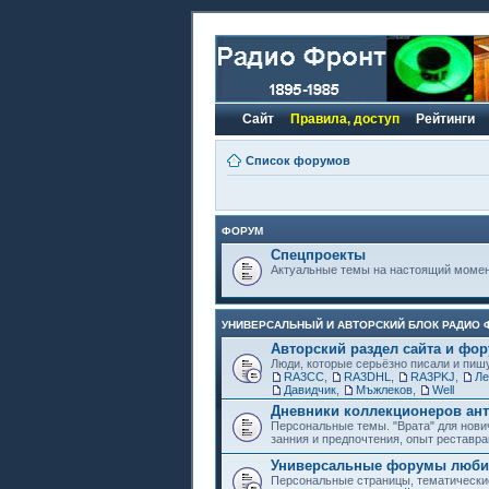
Сайт
Правила, доступ
Рейтинги
Список форумов
ФОРУМ
Спецпроекты
Актуальные темы на настоящий моме
УНИВЕРСАЛЬНЫЙ И АВТОРСКИЙ БЛОК РАДИО 
Авторский раздел сайта и фо
Люди, которые серьёзно писали и пиш
RA3CC
,
RA3DHL
,
RA3PKJ
,
Ле
Давидчик
,
Мъжлеков
,
Well
Дневники коллекционеров ант
Персональные темы. "Врата" для нови
занния и предпочтения, опыт реставра
Универсальные форумы любит
Персональные страницы, тематически