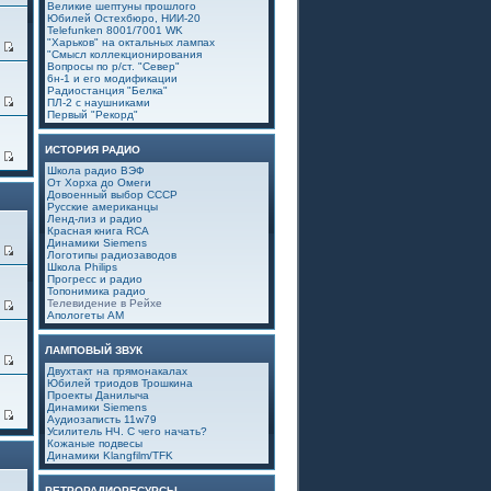
Великие шептуны прошлого
Юбилей Остехбюро, НИИ-20
Telefunken 8001/7001 WK
"Харьков" на октальных лампах
3
"Смысл коллекционирования
Вопросы по р/ст. "Север"
6н-1 и его модификации
Радиостанция "Белка"
0
ПЛ-2 с наушниками
Первый "Рекорд"
ИСТОРИЯ РАДИО
6
Школа радио ВЭФ
От Хорха до Омеги
Довоенный выбор СССР
Русские американцы
Ленд-лиз и радио
Красная книга RCA
Динамики Siemens
0
Логотипы радиозаводов
Школа Philips
Прогресс и радио
Топонимика радио
Телевидение в Рейхе
4
Апологеты АМ
ЛАМПОВЫЙ ЗВУК
0
Двухтакт на прямонакалах
Юбилей триодов Трошкина
Проекты Данилыча
Динамики Siemens
7
Аудиозаписть 11w79
Усилитель НЧ. С чего начать?
Кожаные подвесы
Динамики Klangfilm/TFK
РЕТРОРАДИОРЕСУРСЫ