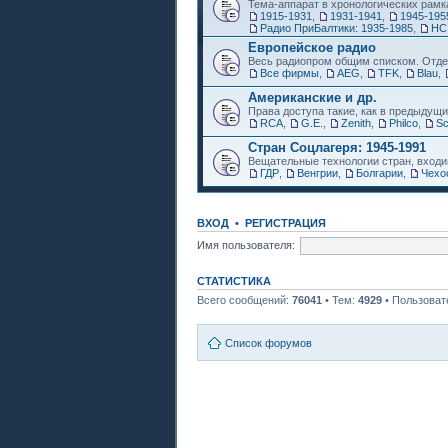
Тема-аппарат в хронологических рамк
1915-1931
,
1931-1941
,
1945-195
Радио ПриБалтики: 1935-1985
,
НС
Европейское радио
Весь радиопром общим списком. Отде
Все фирмы
,
AEG
,
TFK
,
Blau
,
Американские и др.
Права доступа такие, как в предыдущи
RCA
,
G.E.
,
Zenith
,
Philco
,
Sc
Стран Соцлагеря: 1945-1991
Вещательные технологии стран, входи
ГДР
,
Венгрии
,
Болгарии
,
Чехо
ВХОД
•
РЕГИСТРАЦИЯ
Имя пользователя:
СТАТИСТИКА
Всего сообщений:
76041
• Тем:
4929
• Пользоват
Список форумов