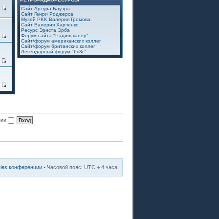
7
Сайт Артура Бауэра
Сайт Генри Роджерса
Музей PKK Валерия Громова
Сайт Валерия Харченко
Ресурс Эрнста Эрба
Форум сайта "Радиосканер"
2
Сайт/форум американских коллег
Сайт/форум британских коллег
Легендарный форум "6п3с"
3
8
нии
kies конференции
• Часовой пояс: UTC + 4 часа