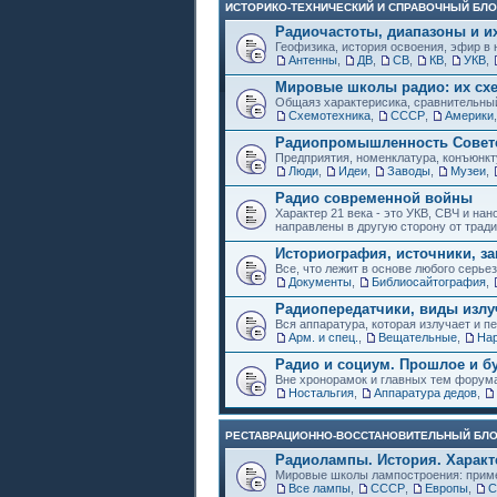
ИСТОРИКО-ТЕХНИЧЕСКИЙ И СПРАВОЧНЫЙ БЛО
Радиочастоты, диапазоны и и
Геофизика, история освоения, эфир в 
Антенны
,
ДВ
,
СВ
,
КВ
,
УКВ
,
Мировые школы радио: их схе
Общаяз характерисика, сравнительный
Схемотехника
,
СССР
,
Америки
Радиопромышленность Советс
Предприятия, номенклатура, конъюнкт
Люди
,
Идеи
,
Заводы
,
Музеи
,
Радио современной войны
Характер 21 века - это УКВ, СВЧ и на
направлены в другую сторону от трад
Историография, источники, за
Все, что лежит в основе любого серье
Документы
,
Библиосайтография
,
Радиопередатчики, виды изл
Вся аппаратура, которая излучает и пе
Арм. и спец.
,
Вещательные
,
Нар
Радио и социум. Прошлое и б
Вне хронорамок и главных тем форум
Ностальгия
,
Аппаратура дедов
,
РЕСТАВРАЦИОННО-ВОССТАНОВИТЕЛЬНЫЙ БЛ
Радиолампы. История. Характ
Мировые школы лампостроения: приме
Все лампы
,
СССР
,
Европы
,