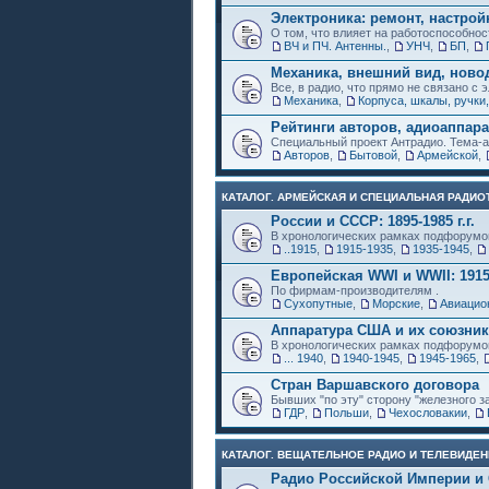
Электроника: ремонт, настрой
О том, что влияет на работоспособнос
ВЧ и ПЧ. Антенны.
,
УНЧ
,
БП
,
Механика, внешний вид, ново
Все, в радио, что прямо не связано с 
Механика
,
Корпуса, шкалы, ручки,
Рейтинги авторов, адиоаппар
Специальный проект Антрадио. Тема-а
Авторов
,
Бытовой
,
Армейской
,
КАТАЛОГ. АРМЕЙСКАЯ И СПЕЦИАЛЬНАЯ РАДИОТ
России и СССР: 1895-1985 г.г.
В хронологических рамках подфорумо
..1915
,
1915-1935
,
1935-1945
,
Европейская WWI и WWII: 1915
По фирмам-производителям .
Сухопутные
,
Морские
,
Авиацио
Аппаратура США и их союзни
В хронологических рамках подфорумо
... 1940
,
1940-1945
,
1945-1965
,
Стран Варшавского договора
Бывших "по эту" сторону "железного з
ГДР
,
Польши
,
Чехословакии
,
КАТАЛОГ. ВЕЩАТЕЛЬНОЕ РАДИО И ТЕЛЕВИДЕН
Радио Российской Империи и