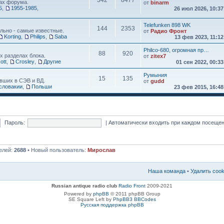
342
8477
ах форума.
от
binarm
5
,
1955-1985
,
26 июл 2026, 10:3
Telefunken 898 WK
144
2353
льно - самые известные.
от
Радио Фронт
Korting
,
Philips
,
Saba
13 фев 2023, 11:1
Philco-680, огромная пр…
88
920
х разделах блока.
от
zitex7
ott
,
Crosley
,
Другие
01 сен 2022, 00:3
Румыния
15
135
вших в СЭВ и ВД.
от
gudd
словакии
,
Польши
23 фев 2015, 16:4
Пароль:
|
Автоматически входить при каждом посеще
елей:
2688
• Новый пользователь:
Мирослав
Наша команда
•
Удалить coo
Russian antique radio club
Radio Front
2009-2021
Powered by
phpBB
© 2011 phpBB Group
SE Square Left by
PhpBB3 BBCodes
Русская поддержка phpBB