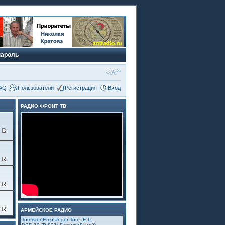
пароль
AQ
Пользователи
Регистрация
Вход
РАДИО ФРОНТ ТВ
6
3
5
4
АРМЕЙСКОЕ РАДИО
Tornister-Empfänger Torn. E.b.