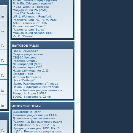
РСБ-70 (Р-807) Беркут (Дунай)
Fu.H.Eb. Обзорная версия "
Р-252 "Долина": вопросы
Модификации РБ (РБМ)
Köln E52 Telefunken
0
WR-1: Wehrmacht Rundfunk
Радиостанции РБ, РБ-М, РБМ
AR-88: классика от RCA
Радиостанция "Север"
Радиостанция "Белка"
1
Модификации National HRO.
Р-311 "Омега"
БЫТОВОЕ РАДИО
4
Что он слушают?
Старое радио в кино
СВД-10 Консоль
9
Радиола Сибирь
Ленинград-50 (Л-50)
Радиолы серии СВГ
Наши заблуждения: Д-11
Загадки Т-689
6
История Фестиваля
Цена "Победы"
Ищем. Радиоприемник Гитлера
Нашли. Радиприемник Сталина
Шкалы бытовых радиоприемников
5
Blaupunkt Super 11W79
1000Z. Stratosphere. Zenith.
4
АВТОРСКИЕ ТЕМЫ
ВЭФовские консоли
Танковые радиостанции СССР
Довоенные трансляционники
Радиолина: Ева лампового радио
Парадоксы А-7, А-7-А и А-7-Б
Нумерация заводов, НИИ, КБ, СКБ
1
«ЦРЛ». Белые пятна радиопрома