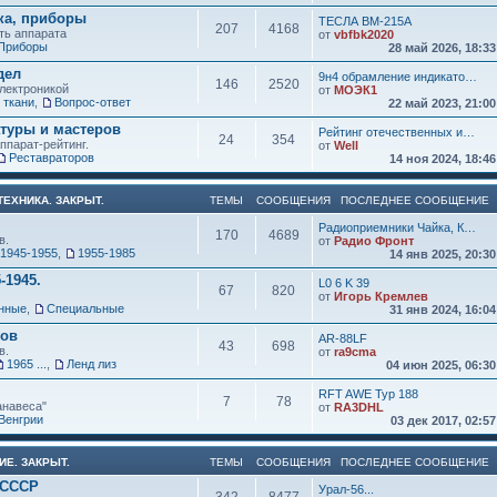
ка, приборы
ТЕСЛА ВМ-215А
207
4168
ть аппарата
от
vbfbk2020
Приборы
28 май 2026, 18:3
дел
9н4 обрамление индикато…
146
2520
электроникой
от
МОЭК1
 ткани
,
Вопрос-ответ
22 май 2023, 21:0
атуры и мастеров
Рейтинг отечественных и…
24
354
ппарат-рейтинг.
от
Well
Реставраторов
14 ноя 2024, 18:4
ЕХНИКА. ЗАКРЫТ.
ТЕМЫ
СООБЩЕНИЯ
ПОСЛЕДНЕЕ СООБЩЕНИЕ
Радиоприемники Чайка, К…
170
4689
в.
от
Радио Фронт
1945-1955
,
1955-1985
14 янв 2025, 20:3
-1945.
L0 6 K 39
67
820
от
Игорь Кремлев
нные
,
Специальные
31 янв 2024, 16:0
ков
AR-88LF
43
698
в.
от
ra9cma
1965 ...
,
Ленд лиз
04 июн 2025, 06:3
RFT AWE Typ 188
7
78
анавеса"
от
RA3DHL
Венгрии
03 дек 2017, 02:5
ИЕ. ЗАКРЫТ.
ТЕМЫ
СООБЩЕНИЯ
ПОСЛЕДНЕЕ СООБЩЕНИЕ
 СССР
Урал-56...