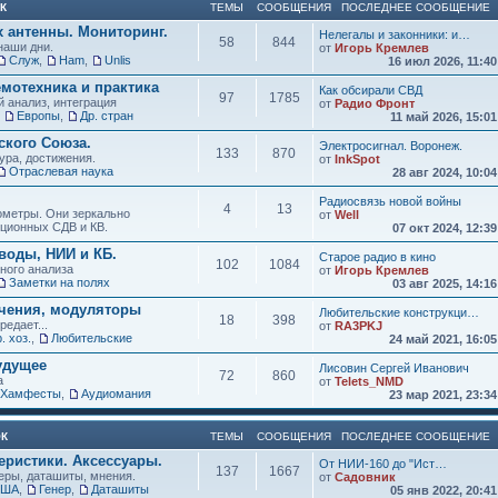
К
ТЕМЫ
СООБЩЕНИЯ
ПОСЛЕДНЕЕ СООБЩЕНИЕ
х антенны. Мониторинг.
Нелегалы и законники: и…
58
844
наши дни.
от
Игорь Кремлев
Служ
,
Ham
,
Unlis
16 июл 2026, 11:4
мотехника и практика
Как обсирали СВД
97
1785
 анализ, интеграция
от
Радио Фронт
,
Европы
,
Др. стран
11 май 2026, 15:0
кого Союза.
Электросигнал. Воронеж.
133
870
ура, достижения.
от
InkSpot
Отраслевая наука
28 авг 2024, 10:0
Радиосвязь новой войны
4
13
нометры. Они зеркально
от
Well
иционных СДВ и КВ.
07 окт 2024, 12:3
воды, НИИ и КБ.
Старое радио в кино
102
1084
зного анализа
от
Игорь Кремлев
Заметки на полях
03 авг 2025, 14:1
учения, модуляторы
Любительские конструкци…
18
398
редает...
от
RA3PKJ
. хоз.
,
Любительские
24 май 2021, 16:0
удущее
Лисовин Сергей Иванович
72
860
а
от
Telets_NMD
Хамфесты
,
Аудиомания
23 мар 2021, 23:3
ОК
ТЕМЫ
СООБЩЕНИЯ
ПОСЛЕДНЕЕ СООБЩЕНИЕ
еристики. Аксессуары.
От НИИ-160 до "Ист…
137
1667
ры, даташиты, мнения.
от
Садовник
США
,
Генер
,
Даташиты
05 янв 2022, 20:4