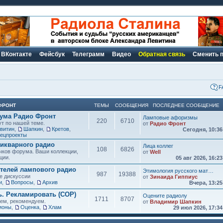
ВКонтакте
Фейсбук
Телеграмм
Видео
Обратная связь
Сменить 
F
ФРОНТ
ТЕМЫ
СООБЩЕНИЯ
ПОСЛЕДНЕЕ СООБЩЕНИЕ
рума Радио Фронт
Ламповые афоризмы
220
6710
ут по нашей теме.
от
Радио Фронт
витин
,
Шапкин
,
Кретов
,
Сегодня, 10:3
ецпроекты
икварного радио
Лица коллег
108
6826
чков форума. Ваши коллекции,
от
Well
ции.
05 авг 2026, 16:2
елей лампового радио
Этимология русского мат…
987
19388
е дискуссии
от
Зинаида Гиппиус
и
,
Вопросы
,
Архив
Вчера, 13:2
ь. Рекламировать (СОР)
Оцените радиолу
1711
8707
аем, рекомендуем.
от
Владимир Шапкин
ионы
,
Оценка
,
Хлам
29 июл 2026, 17:3