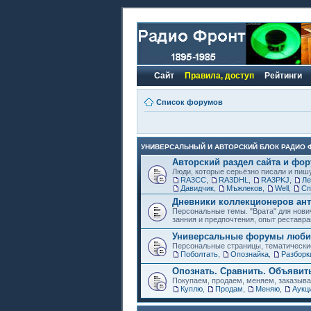
Сайт
Правила, доступ
Рейтинги
Список форумов
УНИВЕРСАЛЬНЫЙ И АВТОРСКИЙ БЛОК РАДИО 
Авторский раздел сайта и фо
Люди, которые серьёзно писали и пиш
RA3CC
,
RA3DHL
,
RA3PKJ
,
Ле
Давидчик
,
Мъжлеков
,
Well
,
Сп
Дневники коллекционеров ант
Персональные темы. "Врата" для нови
занния и предпочтения, опыт реставра
Универсальные форумы любит
Персональные страницы, тематически
Поболтать
,
Опознайка
,
Разборк
Опознать. Сравнить. Объявит
Покупаем, продаем, меняем, заказыв
Куплю
,
Продам
,
Меняю
,
Аукц