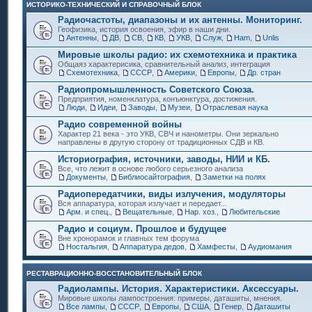
ИСТОРИКО-ТЕХНИЧЕСКИЙ И СПРАВОЧНЫЙ БЛОК
Радиочастоты, диапазоны и их антенны. Мониторинг.
Геофизика, история освоения, эфир в наши дни.
Антенны
,
ДВ
,
СВ
,
КВ
,
УКВ
,
Служ
,
Ham
,
Unlis
Мировые школы радио: их схемотехника и практика
Общаяз характерисика, сравнительный анализ, интеграция
Схемотехника
,
СССР
,
Америки
,
Европы
,
Др. стран
Радиопромышленность Советского Союза.
Предприятия, номенклатура, конъюнктура, достижения.
Люди
,
Идеи
,
Заводы
,
Музеи
,
Отраслевая наука
Радио современной войны
Характер 21 века - это УКВ, СВЧ и нанометры. Они зеркально
направлены в другую сторону от традиционных СДВ и КВ.
Историография, источники, заводы, НИИ и КБ.
Все, что лежит в основе любого серьезного анализа
Документы
,
Библиосайтография
,
Заметки на полях
Радиопередатчики, виды излучения, модуляторы
Вся аппаратура, которая излучает и передает...
Арм. и спец.
,
Вещательные
,
Нар. хоз.
,
Любительские
Радио и социум. Прошлое и будущее
Вне хронорамок и главных тем форума
Ностальгия
,
Аппаратура дедов
,
Хамфесты
,
Аудиомания
РЕСТАВРАЦИОННО-ВОССТАНОВИТЕЛЬНЫЙ БЛОК
Радиолампы. История. Характеристики. Аксессуары.
Мировые школы лампостроения: примеры, даташиты, мнения.
Все лампы
,
СССР
,
Европы
,
США
,
Генер
,
Даташиты