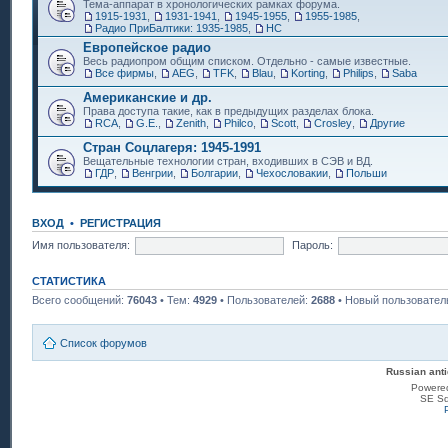
Тема-аппарат в хронологических рамках форума.
1915-1931
,
1931-1941
,
1945-1955
,
1955-1985
,
Радио ПриБалтики: 1935-1985
,
НС
Европейское радио
Весь радиопром общим списком. Отдельно - самые известные.
Все фирмы
,
AEG
,
TFK
,
Blau
,
Korting
,
Philips
,
Saba
Американские и др.
Права доступа такие, как в предыдущих разделах блока.
RCA
,
G.E.
,
Zenith
,
Philco
,
Scott
,
Crosley
,
Другие
Стран Соцлагеря: 1945-1991
Вещательные технологии стран, входивших в СЭВ и ВД.
ГДР
,
Венгрии
,
Болгарии
,
Чехословакии
,
Польши
ВХОД
•
РЕГИСТРАЦИЯ
Имя пользователя:
Пароль:
СТАТИСТИКА
Всего сообщений:
76043
• Тем:
4929
• Пользователей:
2688
• Новый пользовател
Список форумов
Russian anti
Powere
SE Sq