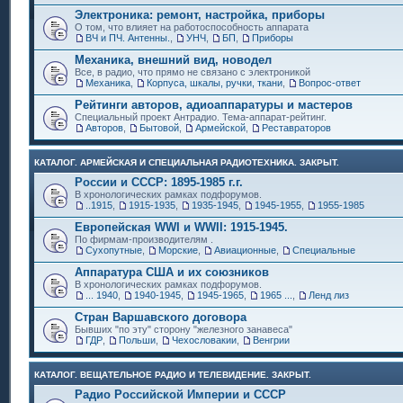
Электроника: ремонт, настройка, приборы
О том, что влияет на работоспособность аппарата
ВЧ и ПЧ. Антенны.
,
УНЧ
,
БП
,
Приборы
Механика, внешний вид, новодел
Все, в радио, что прямо не связано с электроникой
Механика
,
Корпуса, шкалы, ручки, ткани
,
Вопрос-ответ
Рейтинги авторов, адиоаппаратуры и мастеров
Специальный проект Антрадио. Тема-аппарат-рейтинг.
Авторов
,
Бытовой
,
Армейской
,
Реставраторов
КАТАЛОГ. АРМЕЙСКАЯ И СПЕЦИАЛЬНАЯ РАДИОТЕХНИКА. ЗАКРЫТ.
России и СССР: 1895-1985 г.г.
В хронологических рамках подфорумов.
..1915
,
1915-1935
,
1935-1945
,
1945-1955
,
1955-1985
Европейская WWI и WWII: 1915-1945.
По фирмам-производителям .
Сухопутные
,
Морские
,
Авиационные
,
Специальные
Аппаратура США и их союзников
В хронологических рамках подфорумов.
... 1940
,
1940-1945
,
1945-1965
,
1965 ...
,
Ленд лиз
Стран Варшавского договора
Бывших "по эту" сторону "железного занавеса"
ГДР
,
Польши
,
Чехословакии
,
Венгрии
КАТАЛОГ. ВЕЩАТЕЛЬНОЕ РАДИО И ТЕЛЕВИДЕНИЕ. ЗАКРЫТ.
Радио Российской Империи и СССР