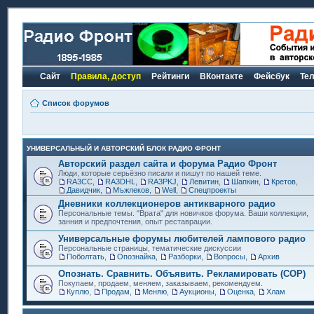
Сайт
Правила, доступ
Рейтинги
ВКонтакте
Фейсбук
Те
Список форумов
УНИВЕРСАЛЬНЫЙ И АВТОРСКИЙ БЛОК РАДИО ФРОНТ
Авторский раздел сайта и форума Радио Фронт
Люди, которые серьёзно писали и пишут по нашей теме.
RA3CC
,
RA3DHL
,
RA3PKJ
,
Левитин
,
Шапкин
,
Кретов
,
Давидчик
,
Мъжлеков
,
Well
,
Спецпроекты
Дневники коллекционеров антикварного радио
Персональные темы. "Врата" для новичков форума. Ваши коллекции,
занния и предпочтения, опыт реставрации.
Универсальные форумы любителей лампового радио
Персональные страницы, тематические дискуссии
Поболтать
,
Опознайка
,
Разборки
,
Вопросы
,
Архив
Опознать. Сравнить. Объявить. Рекламировать (СОР)
Покупаем, продаем, меняем, заказываем, рекомендуем.
Куплю
,
Продам
,
Меняю
,
Аукционы
,
Оценка
,
Хлам