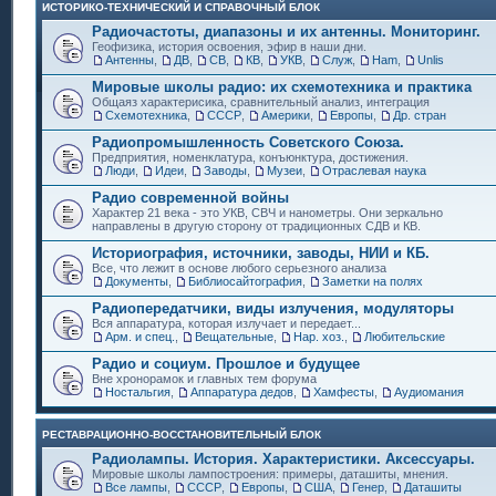
ИСТОРИКО-ТЕХНИЧЕСКИЙ И СПРАВОЧНЫЙ БЛОК
Радиочастоты, диапазоны и их антенны. Мониторинг.
Геофизика, история освоения, эфир в наши дни.
Антенны
,
ДВ
,
СВ
,
КВ
,
УКВ
,
Служ
,
Ham
,
Unlis
Мировые школы радио: их схемотехника и практика
Общаяз характерисика, сравнительный анализ, интеграция
Схемотехника
,
СССР
,
Америки
,
Европы
,
Др. стран
Радиопромышленность Советского Союза.
Предприятия, номенклатура, конъюнктура, достижения.
Люди
,
Идеи
,
Заводы
,
Музеи
,
Отраслевая наука
Радио современной войны
Характер 21 века - это УКВ, СВЧ и нанометры. Они зеркально
направлены в другую сторону от традиционных СДВ и КВ.
Историография, источники, заводы, НИИ и КБ.
Все, что лежит в основе любого серьезного анализа
Документы
,
Библиосайтография
,
Заметки на полях
Радиопередатчики, виды излучения, модуляторы
Вся аппаратура, которая излучает и передает...
Арм. и спец.
,
Вещательные
,
Нар. хоз.
,
Любительские
Радио и социум. Прошлое и будущее
Вне хронорамок и главных тем форума
Ностальгия
,
Аппаратура дедов
,
Хамфесты
,
Аудиомания
РЕСТАВРАЦИОННО-ВОССТАНОВИТЕЛЬНЫЙ БЛОК
Радиолампы. История. Характеристики. Аксессуары.
Мировые школы лампостроения: примеры, даташиты, мнения.
Все лампы
,
СССР
,
Европы
,
США
,
Генер
,
Даташиты