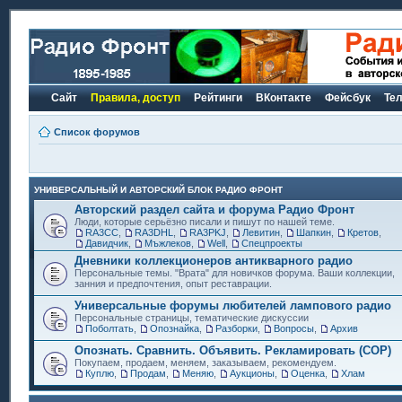
Сайт
Правила, доступ
Рейтинги
ВКонтакте
Фейсбук
Те
Список форумов
УНИВЕРСАЛЬНЫЙ И АВТОРСКИЙ БЛОК РАДИО ФРОНТ
Авторский раздел сайта и форума Радио Фронт
Люди, которые серьёзно писали и пишут по нашей теме.
RA3CC
,
RA3DHL
,
RA3PKJ
,
Левитин
,
Шапкин
,
Кретов
,
Давидчик
,
Мъжлеков
,
Well
,
Спецпроекты
Дневники коллекционеров антикварного радио
Персональные темы. "Врата" для новичков форума. Ваши коллекции,
занния и предпочтения, опыт реставрации.
Универсальные форумы любителей лампового радио
Персональные страницы, тематические дискуссии
Поболтать
,
Опознайка
,
Разборки
,
Вопросы
,
Архив
Опознать. Сравнить. Объявить. Рекламировать (СОР)
Покупаем, продаем, меняем, заказываем, рекомендуем.
Куплю
,
Продам
,
Меняю
,
Аукционы
,
Оценка
,
Хлам