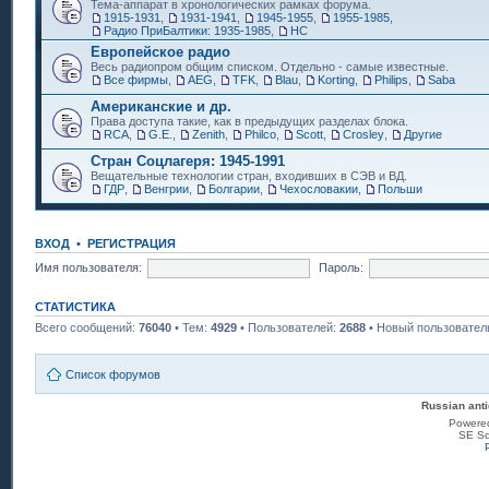
Тема-аппарат в хронологических рамках форума.
1915-1931
,
1931-1941
,
1945-1955
,
1955-1985
,
Радио ПриБалтики: 1935-1985
,
НС
Европейское радио
Весь радиопром общим списком. Отдельно - самые известные.
Все фирмы
,
AEG
,
TFK
,
Blau
,
Korting
,
Philips
,
Saba
Американские и др.
Права доступа такие, как в предыдущих разделах блока.
RCA
,
G.E.
,
Zenith
,
Philco
,
Scott
,
Crosley
,
Другие
Стран Соцлагеря: 1945-1991
Вещательные технологии стран, входивших в СЭВ и ВД.
ГДР
,
Венгрии
,
Болгарии
,
Чехословакии
,
Польши
ВХОД
•
РЕГИСТРАЦИЯ
Имя пользователя:
Пароль:
СТАТИСТИКА
Всего сообщений:
76040
• Тем:
4929
• Пользователей:
2688
• Новый пользовател
Список форумов
Russian anti
Powere
SE Sq