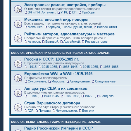
Электроника: ремонт, настройка, приборы
О том, что влияет на работоспособность аппарата
ВЧ и ПЧ. Антенны.
,
УНЧ
,
БП
,
Приборы
Механика, внешний вид, новодел
Все, в радио, что прямо не связано с электроникой
Механика
,
Корпуса, шкалы, ручки, ткани
,
Вопрос-ответ
Рейтинги авторов, адиоаппаратуры и мастеров
Специальный проект Антрадио. Тема-аппарат-рейтинг.
Авторов
,
Бытовой
,
Армейской
,
Реставраторов
КАТАЛОГ. АРМЕЙСКАЯ И СПЕЦИАЛЬНАЯ РАДИОТЕХНИКА. ЗАКРЫТ.
России и СССР: 1895-1985 г.г.
В хронологических рамках подфорумов.
..1915
,
1915-1935
,
1935-1945
,
1945-1955
,
1955-1985
Европейская WWI и WWII: 1915-1945.
По фирмам-производителям .
Сухопутные
,
Морские
,
Авиационные
,
Специальные
Аппаратура США и их союзников
В хронологических рамках подфорумов.
... 1940
,
1940-1945
,
1945-1965
,
1965 ...
,
Ленд лиз
Стран Варшавского договора
Бывших "по эту" сторону "железного занавеса"
ГДР
,
Польши
,
Чехословакии
,
Венгрии
КАТАЛОГ. ВЕЩАТЕЛЬНОЕ РАДИО И ТЕЛЕВИДЕНИЕ. ЗАКРЫТ.
Радио Российской Империи и СССР