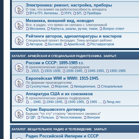
Электроника: ремонт, настройка, приборы
О том, что влияет на работоспособность аппарата
ВЧ и ПЧ. Антенны.
,
УНЧ
,
БП
,
Приборы
Механика, внешний вид, новодел
Все, в радио, что прямо не связано с электроникой
Механика
,
Корпуса, шкалы, ручки, ткани
,
Вопрос-ответ
Рейтинги авторов, адиоаппаратуры и мастеров
Специальный проект Антрадио. Тема-аппарат-рейтинг.
Авторов
,
Бытовой
,
Армейской
,
Реставраторов
КАТАЛОГ. АРМЕЙСКАЯ И СПЕЦИАЛЬНАЯ РАДИОТЕХНИКА. ЗАКРЫТ.
России и СССР: 1895-1985 г.г.
В хронологических рамках подфорумов.
..1915
,
1915-1935
,
1935-1945
,
1945-1955
,
1955-1985
Европейская WWI и WWII: 1915-1945.
По фирмам-производителям .
Сухопутные
,
Морские
,
Авиационные
,
Специальные
Аппаратура США и их союзников
В хронологических рамках подфорумов.
... 1940
,
1940-1945
,
1945-1965
,
1965 ...
,
Ленд лиз
Стран Варшавского договора
Бывших "по эту" сторону "железного занавеса"
ГДР
,
Польши
,
Чехословакии
,
Венгрии
КАТАЛОГ. ВЕЩАТЕЛЬНОЕ РАДИО И ТЕЛЕВИДЕНИЕ. ЗАКРЫТ.
Радио Российской Империи и СССР