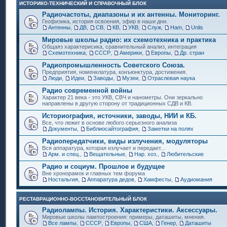
ИСТОРИКО-ТЕХНИЧЕСКИЙ И СПРАВОЧНЫЙ БЛОК
Радиочастоты, диапазоны и их антенны. Мониторинг.
Геофизика, история освоения, эфир в наши дни.
Антенны
,
ДВ
,
СВ
,
КВ
,
УКВ
,
Служ
,
Ham
,
Unlis
Мировые школы радио: их схемотехника и практика
Общаяз характерисика, сравнительный анализ, интеграция
Схемотехника
,
СССР
,
Америки
,
Европы
,
Др. стран
Радиопромышленность Советского Союза.
Предприятия, номенклатура, конъюнктура, достижения.
Люди
,
Идеи
,
Заводы
,
Музеи
,
Отраслевая наука
Радио современной войны
Характер 21 века - это УКВ, СВЧ и нанометры. Они зеркально
направлены в другую сторону от традиционных СДВ и КВ.
Историография, источники, заводы, НИИ и КБ.
Все, что лежит в основе любого серьезного анализа
Документы
,
Библиосайтография
,
Заметки на полях
Радиопередатчики, виды излучения, модуляторы
Вся аппаратура, которая излучает и передает...
Арм. и спец.
,
Вещательные
,
Нар. хоз.
,
Любительские
Радио и социум. Прошлое и будущее
Вне хронорамок и главных тем форума
Ностальгия
,
Аппаратура дедов
,
Хамфесты
,
Аудиомания
РЕСТАВРАЦИОННО-ВОССТАНОВИТЕЛЬНЫЙ БЛОК
Радиолампы. История. Характеристики. Аксессуары.
Мировые школы лампостроения: примеры, даташиты, мнения.
Все лампы
,
СССР
,
Европы
,
США
,
Генер
,
Даташиты