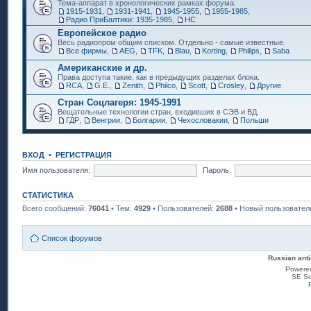
Тема-аппарат в хронологических рамках форума.
1915-1931
,
1931-1941
,
1945-1955
,
1955-1985
,
Радио ПриБалтики: 1935-1985
,
НС
Европейское радио
Весь радиопром общим списком. Отдельно - самые известные.
Все фирмы
,
AEG
,
TFK
,
Blau
,
Korting
,
Philips
,
Saba
Американские и др.
Права доступа такие, как в предыдущих разделах блока.
RCA
,
G.E.
,
Zenith
,
Philco
,
Scott
,
Crosley
,
Другие
Стран Соцлагеря: 1945-1991
Вещательные технологии стран, входивших в СЭВ и ВД.
ГДР
,
Венгрии
,
Болгарии
,
Чехословакии
,
Польши
ВХОД
•
РЕГИСТРАЦИЯ
Имя пользователя:
Пароль:
СТАТИСТИКА
Всего сообщений:
76041
• Тем:
4929
• Пользователей:
2688
• Новый пользовател
Список форумов
Russian anti
Powere
SE Sq