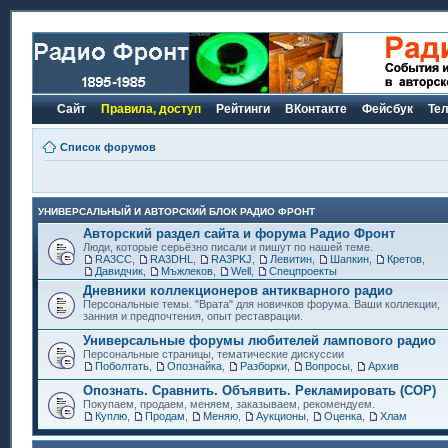
Сайт
Правила, доступ
Рейтинги
ВКонтакте
Фейсбук
Те
Список форумов
УНИВЕРСАЛЬНЫЙ И АВТОРСКИЙ БЛОК РАДИО ФРОНТ
Авторский раздел сайта и форума Радио Фронт
Люди, которые серьёзно писали и пишут по нашей теме.
RA3CC
,
RA3DHL
,
RA3PKJ
,
Левитин
,
Шапкин
,
Кретов
,
Давидчик
,
Мъжлеков
,
Well
,
Спецпроекты
Дневники коллекционеров антикварного радио
Персональные темы. "Врата" для новичков форума. Ваши коллекции,
занния и предпочтения, опыт реставрации.
Универсальные форумы любителей лампового радио
Персональные страницы, тематические дискуссии
Поболтать
,
Опознайка
,
Разборки
,
Вопросы
,
Архив
Опознать. Сравнить. Объявить. Рекламировать (СОР)
Покупаем, продаем, меняем, заказываем, рекомендуем.
Куплю
,
Продам
,
Меняю
,
Аукционы
,
Оценка
,
Хлам