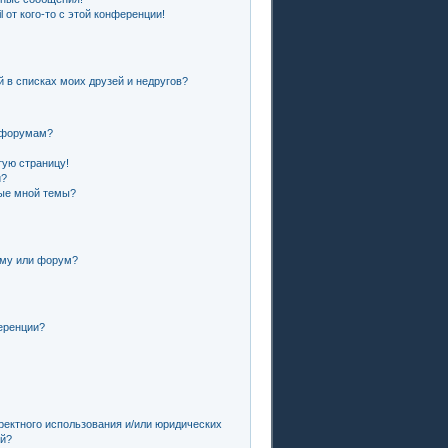
 от кого-то с этой конференции!
й в списках моих друзей и недругов?
и форумам?
тую страницу!
и?
ные мной темы?
ему или форум?
еренции?
ректного использования и/или юридических
ей?