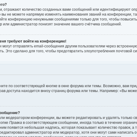
его?
м, отражают количество созданных вами сообщений или идентифицируют оп
 вы не можете напрямую изменять наименования званий на конференции, так
яйте конференцию ненужными сообщениями только для того, чтобы повысить
р или администратор понизят значение вашего счётчика сообщений.
меня требуют войти на конференцию!
 могут отправлять email-сообщения другим пользователям через встроенную
ть. Это сделано для того, чтобы предотвратить злоупотребления почтовой 
ите по соответствующей кнопке в окне форума или темы. Возможно, вам при
рав доступа находится внизу страниц форума или темы. Например: «Вы мож
сообщение?
или модератором конференции, вы можете редактировать и удалять только с
нопке
Правка
в соответствующем сообщении, иногда только в течение огранич
 ним появится небольшая надпись, которая показывает количество правок, а т
редактировал администратор или модератор, хотя они могут сами написать 