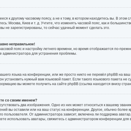
ся к другому часовому поясу, а не к тому, в котором находитесь вы. В этом 
есь: Москва, Киев и т. д. Учтите, что изменять часовой пояс, как и большинств
вы не зарегистрированы, то сейчас удачный момент сделать это.
равно неправильное!
 часовой пояс и настройку летнего времени, но время отображается по-прежн
те администратора для устранения проблемы.
ашего языка на конференции, или же просто никто не перевёл phpBB на ваш 
н установить нужный вам языковой пакет. Если такого языкового пакета не с
формацию вы можете получить на сайте phpBB (ссылка находится внизу стра
сте со своим именем?
сутствовать два изображения. Одно из них может относиться к вашему званию
ений вы оставили или на ваш статус на конференции. Другое, обычно более к
о пользователя. От администратора зависит, включена ли поддержка аватар, 
жете использовать аватары, свяжитесь с администратором конференции для 