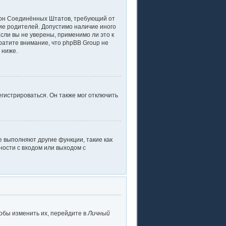
 закон Соединённых Штатов, требующий от
ие родителей. Допустимо наличие иного
ли вы не уверены, применимо ли это к
ратите внимание, что phpBB Group не
 ниже.
гистрироваться. Он также мог отключить
 выполняют другие функции, такие как
ости с входом или выходом с
обы изменить их, перейдите в
Личный