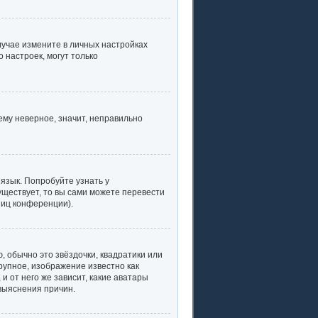
случае измените в личных настройках
о настроек, могут только
ему неверное, значит, неправильно
язык. Попробуйте узнать у
уществует, то вы сами можете перевести
ниц конференции).
, обычно это звёздочки, квадратики или
рупное, изображение известно как
и от него же зависит, какие аватары
выяснения причин.