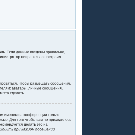
оль. Если данные введены правильно,
дминистратор неправильно настроил
рироваться, чтобы размещать сообщения,
телям: аватары, личные сообщения,
м это сделать.
оим именем на конференции только
исью. Для того чтобы вам не приходилось
екомендуется делать это на
ходить при каждом посещении