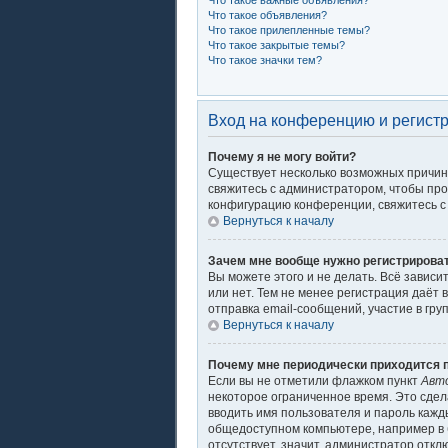
Что такое важные объявления?
Что такое объявления?
Что такое прилепленные темы?
Что такое закрытые темы?
Что такое значки тем?
Вход на конференцию и регист
Почему я не могу войти?
Существует несколько возможных причин.
свяжитесь с администратором, чтобы про
конфигурацию конференции, свяжитесь с 
Вернуться к началу
Зачем мне вообще нужно регистрирова
Вы можете этого и не делать. Всё завис
или нет. Тем не менее регистрация даё
отправка email-сообщений, участие в груп
Вернуться к началу
Почему мне периодически приходится п
Если вы не отметили флажком пункт
Авт
некоторое ограниченное время. Это сдела
вводить имя пользователя и пароль кажд
общедоступном компьютере, например в б
отсутствует, значит, администратор откл