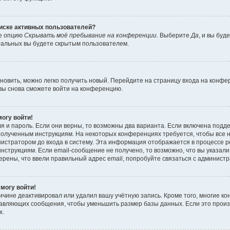
писке активных пользователей?
те опцию
Скрывать моё пребывание на конференции
. Выберите
Да
, и вы бу
тальных вы будете скрытым пользователем.
ановить, можно легко получить новый. Перейдите на страницу входа на конф
 вы снова сможете войти на конференцию.
могу войти!
я и пароль. Если они верны, то возможны два варианта. Если включена подд
е полученным инструкциям. На некоторых конференциях требуется, чтобы все
истратором до входа в систему. Эта информация отображается в процессе р
нструкциям. Если email-сообщение не получено, то возможно, что вы указали
ерены, что ввели правильный адрес email, попробуйте связаться с админист
 могу войти!
ичине деактивировал или удалил вашу учётную запись. Кроме того, многие 
тавляющих сообщения, чтобы уменьшить размер базы данных. Если это прои
х.