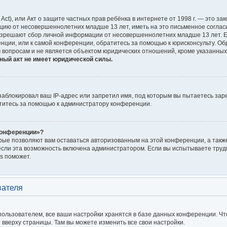
on Act), или Акт о защите частных прав ребёнка в интернете от 1998 г. — это
цию от несовершеннолетних младше 13 лет, иметь на это письменное соглас
азрешают сбор личной информации от несовершеннолетних младше 13 лет. Ес
енции, или к самой конференции, обратитесь за помощью к юрисконсульту. Об
 вопросам и не является объектом юридических отношений, кроме указанных
ный акт не имеет юридической силы.
блокировал ваш IP-адрес или запретил имя, под которым вы пытаетесь заре
титесь за помощью к администратору конференции.
конференции»?
орые позволяют вам оставаться авторизованным на этой конференции, а также
сли эта возможность включена администратором. Если вы испытываете трудн
s поможет.
вателя
ользователем, все ваши настройки хранятся в базе данных конференции. Чт
я вверху страницы. Там вы можете изменить все свои настройки.