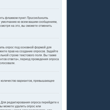
тить флажком пункт
Присоединить
о умолчанию ко всем вашим сообщениям,
смотря на это, вы сможете отменить
ать опрос
под основной формой для
меете прав на создание опросов. Задайте
льной строке текстового поля. Вы также
антов ответа», период проведения опроса
голосовали.
ь количество вариантов, превышающее
. Для редактирования опроса перейдите к
 вы можете удалить опрос или