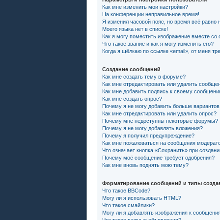
Как мне изменить мои настройки?
На конференции неправильное время!
Я изменил часовой пояс, но время всё равно 
Моего языка нет в списке!
Как я могу поместить изображение вместе со
Что такое звание и как я могу изменить его?
Когда я щёлкаю по ссылке «email», от меня т
Создание сообщений
Как мне создать тему в форуме?
Как мне отредактировать или удалить сообще
Как мне добавить подпись к своему сообщен
Как мне создать опрос?
Почему я не могу добавить больше вариантов
Как мне отредактировать или удалить опрос?
Почему мне недоступны некоторые форумы?
Почему я не могу добавлять вложения?
Почему я получил предупреждение?
Как мне пожаловаться на сообщения модерат
Что означает кнопка «Сохранить» при создан
Почему моё сообщение требует одобрения?
Как мне вновь поднять мою тему?
Форматирование сообщений и типы созда
Что такое BBCode?
Могу ли я использовать HTML?
Что такое смайлики?
Могу ли я добавлять изображения к сообщени