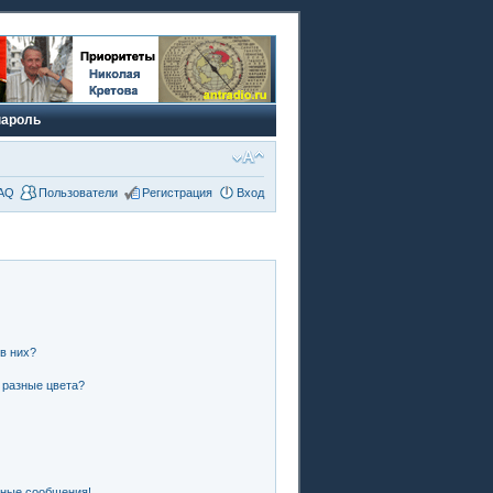
пароль
AQ
Пользователи
Регистрация
Вход
 в них?
 разные цвета?
чные сообщения!