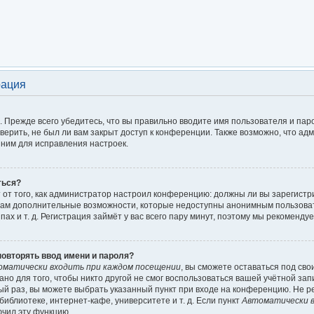
рация
 Прежде всего убедитесь, что вы правильно вводите имя пользователя и пар
верить, не был ли вам закрыт доступ к конференции. Также возможно, что а
ним для исправления настроек.
ться?
ит от того, как администратор настроил конференцию: должны ли вы зарегист
т вам дополнительные возможности, которые недоступны анонимным пользова
пах и т. д. Регистрация займёт у вас всего пару минут, поэтому мы рекомендуе
овторять ввод имени и пароля?
оматически входить при каждом посещении
, вы сможете оставаться под св
но для того, чтобы никто другой не смог воспользоваться вашей учётной зап
ый раз, вы можете выбрать указанный пункт при входе на конференцию. Не р
иблиотеке, интернет-кафе, университете и т. д. Если пункт
Автоматически в
ючил эту функцию.