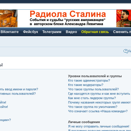
ВКонтакте
Фейсбук
Телеграмм
Видео
Обратная связь
Сменить 
F
ы
Уровни пользователей и группы
Кто такие администраторы?
Кто такие модераторы?
ть ввод имени и пароля?
Что такое группы пользователей?
активных пользователей?
Где находятся группы и как мне вступить
Как мне стать лидером группы?
йти!
Почему названия некоторых групп имеют
ойти!
Что такое группа по умолчанию?
Что означает ссылка «Наша команда»?
енции»?
Личные сообщения
Я не могу отправить личные сообщения!
Я постоянно получаю нежелательные ли