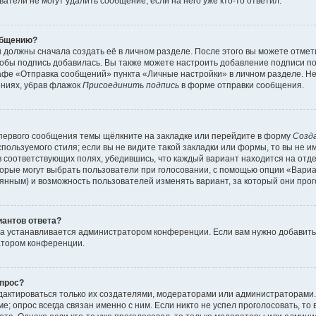
атели не могут удалить сообщение, если на него уже кто-то ответил.
общению?
 должны сначала создать её в личном разделе. После этого вы можете отме
обы подпись добавилась. Вы также можете настроить добавление подписи п
афе «Отправка сообщений» пункта «Личные настройки» в личном разделе. Не
ениях, убрав флажок
Присоединить подпись
в форме отправки сообщения.
первого сообщения темы щёлкните на закладке или перейдите в форму
Созд
пользуемого стиля; если вы не видите такой закладки или формы, то вы не и
в соответствующих полях, убедившись, что каждый вариант находится на отде
торые могут выбрать пользователи при голосовании, с помощью опции «Вари
тоянным) и возможность пользователей изменять вариант, за который они про
иантов ответа?
та устанавливается администратором конференции. Если вам нужно добавит
атором конференции.
опрос?
редактироваться только их создателями, модераторами или администраторами
; опрос всегда связан именно с ним. Если никто не успел проголосовать, то