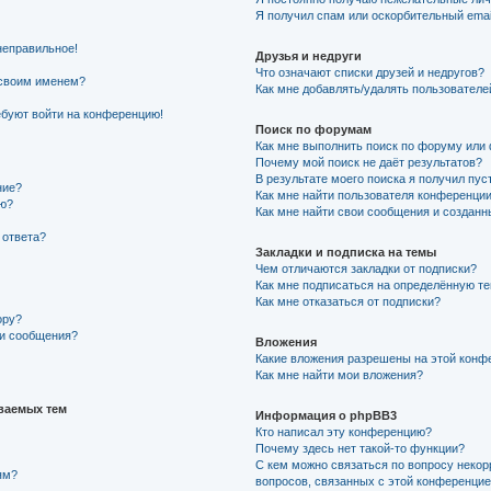
Я получил спам или оскорбительный email
неправильное!
Друзья и недруги
Что означают списки друзей и недругов?
 своим именем?
Как мне добавлять/удалять пользователе
ребуют войти на конференцию!
Поиск по форумам
Как мне выполнить поиск по форуму ил
Почему мой поиск не даёт результатов?
В результате моего поиска я получил пус
ние?
Как мне найти пользователя конференци
ию?
Как мне найти свои сообщения и создан
 ответа?
Закладки и подписка на темы
Чем отличаются закладки от подписки?
Как мне подписаться на определённую т
Как мне отказаться от подписки?
ору?
ии сообщения?
Вложения
Какие вложения разрешены на этой конф
Как мне найти мои вложения?
ваемых тем
Информация о phpBB3
Кто написал эту конференцию?
Почему здесь нет такой-то функции?
С кем можно связаться по вопросу некор
ям?
вопросов, связанных с этой конференци