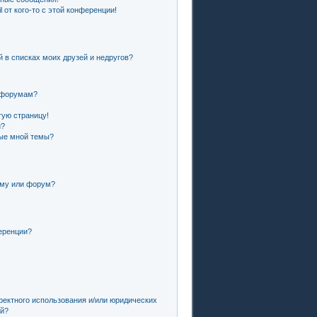
 от кого-то с этой конференции!
й в списках моих друзей и недругов?
и форумам?
тую страницу!
и?
ные мной темы?
ему или форум?
еренции?
ректного использования и/или юридических
ей?