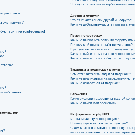
Я получил спам или оскорбительный email
неправильное!
Друзья и недруги
Что означают списки друзей и недругов?
 своим именем?
Как мне добавлять/удалять пользователе
ребуют войти на конференцию!
Поиск по форумам
Как мне выполнить поиск по форуму ил
Почему мой поиск не даёт результатов?
В результате моего поиска я получил пус
ние?
Как мне найти пользователя конференци
ию?
Как мне найти свои сообщения и создан
 ответа?
Закладки и подписка на темы
Чем отличаются закладки от подписки?
Как мне подписаться на определённую т
Как мне отказаться от подписки?
ору?
ии сообщения?
Вложения
Какие вложения разрешены на этой конф
Как мне найти мои вложения?
ваемых тем
Информация о phpBB3
Кто написал эту конференцию?
Почему здесь нет такой-то функции?
С кем можно связаться по вопросу некор
ям?
вопросов, связанных с этой конференци