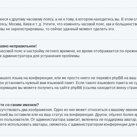
ся к другому часовому поясу, а не к тому, в котором находитесь вы. В этом 
есь: Москва, Киев и т. д. Учтите, что изменять часовой пояс, как и большинств
вы не зарегистрированы, то сейчас удачный момент сделать это.
равно неправильное!
 часовой пояс и настройку летнего времени, но время отображается по-прежн
те администратора для устранения проблемы.
ашего языка на конференции, или же просто никто не перевёл phpBB на ваш 
н установить нужный вам языковой пакет. Если такого языкового пакета не с
формацию вы можете получить на сайте phpBB (ссылка находится внизу стра
сте со своим именем?
сутствовать два изображения. Одно из них может относиться к вашему званию
ений вы оставили или на ваш статус на конференции. Другое, обычно более к
о пользователя. От администратора зависит, включена ли поддержка аватар, 
жете использовать аватары, свяжитесь с администратором конференции для 