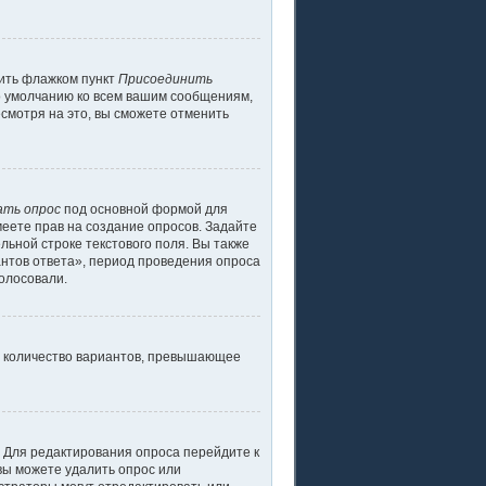
тить флажком пункт
Присоединить
о умолчанию ко всем вашим сообщениям,
смотря на это, вы сможете отменить
ать опрос
под основной формой для
меете прав на создание опросов. Задайте
льной строке текстового поля. Вы также
антов ответа», период проведения опроса
голосовали.
ь количество вариантов, превышающее
. Для редактирования опроса перейдите к
 вы можете удалить опрос или