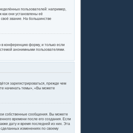
ределённых пользователей: например,
 как они установлены её
 своё звание. На большинстве
 в конференцию форму, и только если
системой анонимными пользователями.
дётся зарегистрироваться, прежде чем
ете начинать темы», «Вы можете
вои собственные сообщения. Вы можете
енного времени после его создания. Если
акже дату и время последней из них. Эта
о сделанных изменениях по своему