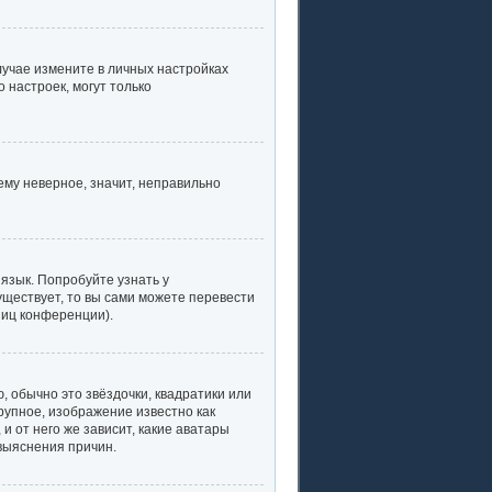
случае измените в личных настройках
о настроек, могут только
ему неверное, значит, неправильно
язык. Попробуйте узнать у
уществует, то вы сами можете перевести
ниц конференции).
, обычно это звёздочки, квадратики или
рупное, изображение известно как
и от него же зависит, какие аватары
выяснения причин.