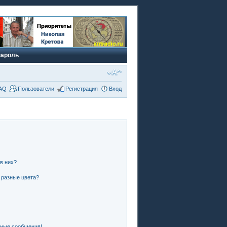
пароль
AQ
Пользователи
Регистрация
Вход
 в них?
 разные цвета?
чные сообщения!