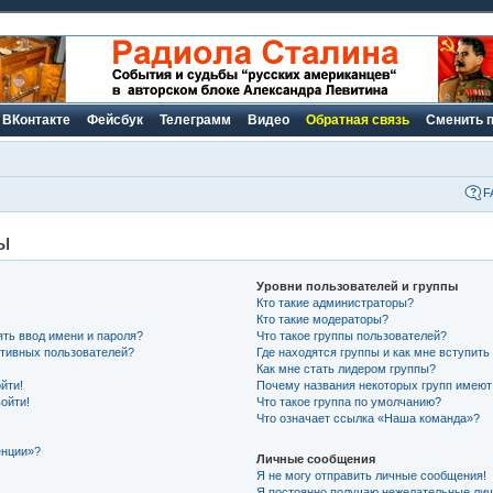
ВКонтакте
Фейсбук
Телеграмм
Видео
Обратная связь
Сменить 
F
ы
Уровни пользователей и группы
Кто такие администраторы?
Кто такие модераторы?
ть ввод имени и пароля?
Что такое группы пользователей?
активных пользователей?
Где находятся группы и как мне вступить
Как мне стать лидером группы?
йти!
Почему названия некоторых групп имеют
ойти!
Что такое группа по умолчанию?
Что означает ссылка «Наша команда»?
енции»?
Личные сообщения
Я не могу отправить личные сообщения!
Я постоянно получаю нежелательные ли