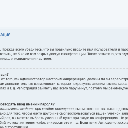
рация
 Прежде всего убедитесь, что вы правильно вводите имя пользователя и пар
верить, не был ли вам закрыт доступ к конференции. Также возможно, что а
ним для исправления настроек.
ться?
ит от того, как администратор настроил конференцию: должны ли вы зарегист
т вам дополнительные возможности, которые недоступны анонимным пользова
пах и т. д. Регистрация займёт у вас всего пару минут, поэтому мы рекомендуе
овторять ввод имени и пароля?
оматически входить при каждом посещении
, вы сможете оставаться под св
но для того, чтобы никто другой не смог воспользоваться вашей учётной зап
ый раз, вы можете выбрать указанный пункт при входе на конференцию. Не р
иблиотеке, интернет-кафе, университете и т. д. Если пункт
Автоматически в
ючил эту функцию.