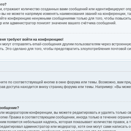
его?
м, отражают количество созданных вами сообщений или идентифицируют оп
 вы не можете напрямую изменять наименования званий на конференции, так
яйте конференцию ненужными сообщениями только для того, чтобы повысить
р или администратор понизят значение вашего счётчика сообщений.
меня требуют войти на конференцию!
 могут отправлять email-сообщения другим пользователям через встроенную
ть. Это сделано для того, чтобы предотвратить злоупотребления почтовой 
ите по соответствующей кнопке в окне форума или темы. Возможно, вам при
рав доступа находится внизу страниц форума или темы. Например: «Вы мож
сообщение?
или модератором конференции, вы можете редактировать и удалять только с
нопке
Правка
в соответствующем сообщении, иногда только в течение огранич
 ним появится небольшая надпись, которая показывает количество правок, а т
редактировал администратор или модератор, хотя они могут сами написать 