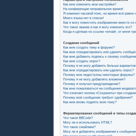
Как мне изменить мои настройки?
На конференции неправильное время!
Я изменил часовой пояс, но время всё равно 
Моего языка нет в списке!
Как я могу поместить изображение вместе со
Что такое звание и как я могу изменить его?
Когда я щёлкаю по ссылке «email», от меня т
Создание сообщений
Как мне создать тему в форуме?
Как мне отредактировать или удалить сообще
Как мне добавить подпись к своему сообщен
Как мне создать опрос?
Почему я не могу добавить больше вариантов
Как мне отредактировать или удалить опрос?
Почему мне недоступны некоторые форумы?
Почему я не могу добавлять вложения?
Почему я получил предупреждение?
Как мне пожаловаться на сообщения модерат
Что означает кнопка «Сохранить» при создан
Почему моё сообщение требует одобрения?
Как мне вновь поднять мою тему?
Форматирование сообщений и типы созда
Что такое BBCode?
Могу ли я использовать HTML?
Что такое смайлики?
Могу ли я добавлять изображения к сообщени