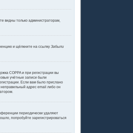
дете видны только администраторам,
еренцию и щёлкните на ссылку
Забыли
ержка COPPA и при регистрации вы
 новые учётные записи были
егистрации. Если вам было прислано
 неправильный адрес email либо он
ратором.
конференции периодически удаляют
зошло, попробуйте зарегистрироваться