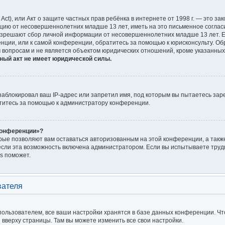
on Act), или Акт о защите частных прав ребёнка в интернете от 1998 г. — это
цию от несовершеннолетних младше 13 лет, иметь на это письменное соглас
азрешают сбор личной информации от несовершеннолетних младше 13 лет. Ес
енции, или к самой конференции, обратитесь за помощью к юрисконсульту. Об
 вопросам и не является объектом юридических отношений, кроме указанных
ный акт не имеет юридической силы.
блокировал ваш IP-адрес или запретил имя, под которым вы пытаетесь заре
титесь за помощью к администратору конференции.
конференции»?
орые позволяют вам оставаться авторизованным на этой конференции, а также
сли эта возможность включена администратором. Если вы испытываете трудн
s поможет.
вателя
ользователем, все ваши настройки хранятся в базе данных конференции. Чт
я вверху страницы. Там вы можете изменить все свои настройки.