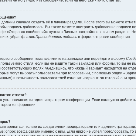
атели не могут удалить сообщение, если на него уже кто-то ответил.
общению?
 должны сначала создать её в личном разделе. После этого вы можете отме
обы подпись добавилась. Вы также можете настроить добавление подписи п
афе «Отправка сообщений» пункта «Личные настройки» в личном разделе. Не
ениях, убрав флажок
Присоединить подпись
в форме отправки сообщения.
первого сообщения темы щёлкните на закладке или перейдите в форму
Созд
пользуемого стиля; если вы не видите такой закладки или формы, то вы не и
в соответствующих полях, убедившись, что каждый вариант находится на отде
торые могут выбрать пользователи при голосовании, с помощью опции «Вари
тоянным) и возможность пользователей изменять вариант, за который они про
иантов ответа?
та устанавливается администратором конференции. Если вам нужно добавит
атором конференции.
опрос?
редактироваться только их создателями, модераторами или администраторами
; опрос всегда связан именно с ним. Если никто не успел проголосовать, то