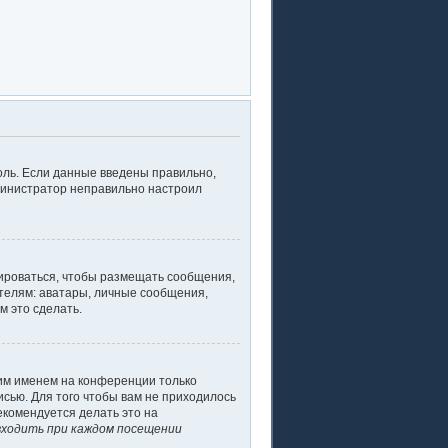
оль. Если данные введены правильно,
дминистратор неправильно настроил
рироваться, чтобы размещать сообщения,
телям: аватары, личные сообщения,
м это сделать.
оим именем на конференции только
исью. Для того чтобы вам не приходилось
екомендуется делать это на
ходить при каждом посещении