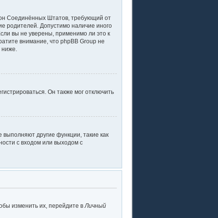
 закон Соединённых Штатов, требующий от
ие родителей. Допустимо наличие иного
ли вы не уверены, применимо ли это к
ратите внимание, что phpBB Group не
 ниже.
гистрироваться. Он также мог отключить
 выполняют другие функции, такие как
ости с входом или выходом с
обы изменить их, перейдите в
Личный