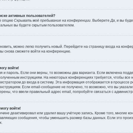
писке активных пользователей?
те опцию
Скрывать моё пребывание на конференции
. Выберите
Да
, и вы бу
тальных вы будете скрытым пользователем.
ановить, можно легко получить новый. Перейдите на страницу входа на конф
 вы снова сможете войти на конференцию.
могу войти!
я и пароль. Если они верны, то возможны два варианта. Если включена подд
е полученным инструкциям. На некоторых конференциях требуется, чтобы все
истратором до входа в систему. Эта информация отображается в процессе р
нструкциям. Если email-сообщение не получено, то возможно, что вы указали
ерены, что ввели правильный адрес email, попробуйте связаться с админист
 могу войти!
ичине деактивировал или удалил вашу учётную запись. Кроме того, многие 
тавляющих сообщения, чтобы уменьшить размер базы данных. Если это прои
х.