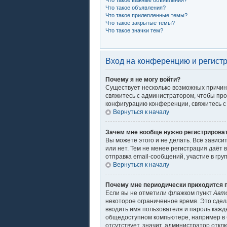
Что такое важные объявления?
Что такое объявления?
Что такое прилепленные темы?
Что такое закрытые темы?
Что такое значки тем?
Вход на конференцию и регист
Почему я не могу войти?
Существует несколько возможных причин.
свяжитесь с администратором, чтобы про
конфигурацию конференции, свяжитесь с 
Вернуться к началу
Зачем мне вообще нужно регистрирова
Вы можете этого и не делать. Всё завис
или нет. Тем не менее регистрация даё
отправка email-сообщений, участие в груп
Вернуться к началу
Почему мне периодически приходится п
Если вы не отметили флажком пункт
Авт
некоторое ограниченное время. Это сдела
вводить имя пользователя и пароль кажд
общедоступном компьютере, например в б
отсутствует, значит, администратор откл