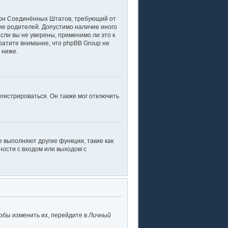
 закон Соединённых Штатов, требующий от
ие родителей. Допустимо наличие иного
ли вы не уверены, применимо ли это к
ратите внимание, что phpBB Group не
 ниже.
гистрироваться. Он также мог отключить
 выполняют другие функции, такие как
ости с входом или выходом с
обы изменить их, перейдите в
Личный