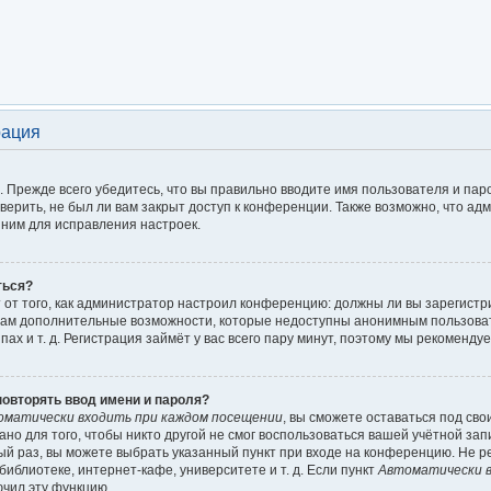
рация
 Прежде всего убедитесь, что вы правильно вводите имя пользователя и пар
верить, не был ли вам закрыт доступ к конференции. Также возможно, что а
ним для исправления настроек.
ться?
ит от того, как администратор настроил конференцию: должны ли вы зарегист
т вам дополнительные возможности, которые недоступны анонимным пользова
пах и т. д. Регистрация займёт у вас всего пару минут, поэтому мы рекомендуе
овторять ввод имени и пароля?
оматически входить при каждом посещении
, вы сможете оставаться под св
но для того, чтобы никто другой не смог воспользоваться вашей учётной зап
ый раз, вы можете выбрать указанный пункт при входе на конференцию. Не р
иблиотеке, интернет-кафе, университете и т. д. Если пункт
Автоматически в
ючил эту функцию.