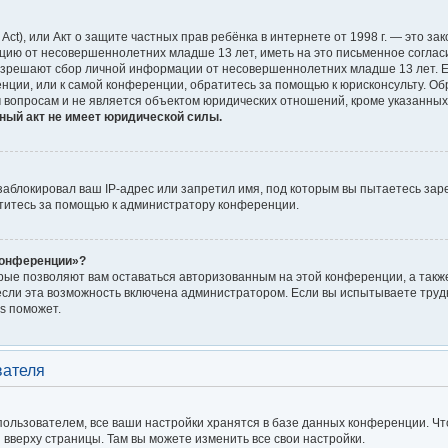
on Act), или Акт о защите частных прав ребёнка в интернете от 1998 г. — это
цию от несовершеннолетних младше 13 лет, иметь на это письменное соглас
азрешают сбор личной информации от несовершеннолетних младше 13 лет. Ес
енции, или к самой конференции, обратитесь за помощью к юрисконсульту. Об
 вопросам и не является объектом юридических отношений, кроме указанных
ный акт не имеет юридической силы.
блокировал ваш IP-адрес или запретил имя, под которым вы пытаетесь заре
титесь за помощью к администратору конференции.
конференции»?
орые позволяют вам оставаться авторизованным на этой конференции, а также
сли эта возможность включена администратором. Если вы испытываете трудн
s поможет.
вателя
ользователем, все ваши настройки хранятся в базе данных конференции. Чт
я вверху страницы. Там вы можете изменить все свои настройки.