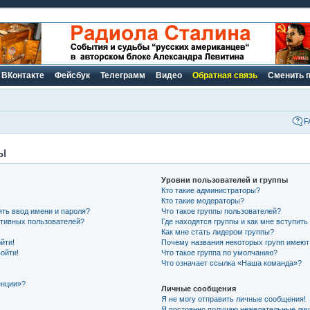
ВКонтакте
Фейсбук
Телеграмм
Видео
Обратная связь
Сменить 
F
ы
Уровни пользователей и группы
Кто такие администраторы?
Кто такие модераторы?
ть ввод имени и пароля?
Что такое группы пользователей?
активных пользователей?
Где находятся группы и как мне вступить
Как мне стать лидером группы?
йти!
Почему названия некоторых групп имеют
ойти!
Что такое группа по умолчанию?
Что означает ссылка «Наша команда»?
енции»?
Личные сообщения
Я не могу отправить личные сообщения!
Я постоянно получаю нежелательные ли