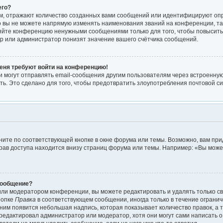
его?
м, отражают количество созданных вами сообщений или идентифицируют оп
 вы не можете напрямую изменять наименования званий на конференции, так
яйте конференцию ненужными сообщениями только для того, чтобы повысить
р или администратор понизят значение вашего счётчика сообщений.
меня требуют войти на конференцию!
 могут отправлять email-сообщения другим пользователям через встроенную
ть. Это сделано для того, чтобы предотвратить злоупотребления почтовой 
ите по соответствующей кнопке в окне форума или темы. Возможно, вам при
рав доступа находится внизу страниц форума или темы. Например: «Вы мож
сообщение?
или модератором конференции, вы можете редактировать и удалять только с
нопке
Правка
в соответствующем сообщении, иногда только в течение огранич
 ним появится небольшая надпись, которая показывает количество правок, а т
редактировал администратор или модератор, хотя они могут сами написать 