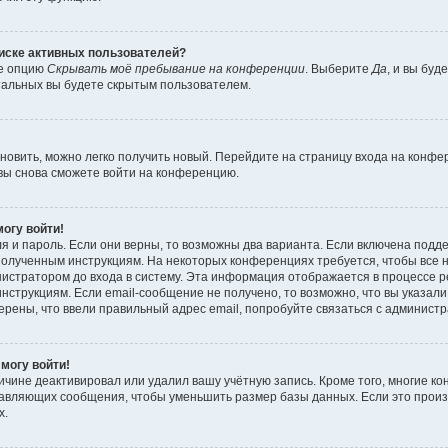
писке активных пользователей?
те опцию
Скрывать моё пребывание на конференции
. Выберите
Да
, и вы бу
тальных вы будете скрытым пользователем.
ановить, можно легко получить новый. Перейдите на страницу входа на конф
 вы снова сможете войти на конференцию.
могу войти!
я и пароль. Если они верны, то возможны два варианта. Если включена подд
е полученным инструкциям. На некоторых конференциях требуется, чтобы все
истратором до входа в систему. Эта информация отображается в процессе р
нструкциям. Если email-сообщение не получено, то возможно, что вы указали
ерены, что ввели правильный адрес email, попробуйте связаться с админист
 могу войти!
ичине деактивировал или удалил вашу учётную запись. Кроме того, многие 
тавляющих сообщения, чтобы уменьшить размер базы данных. Если это прои
х.