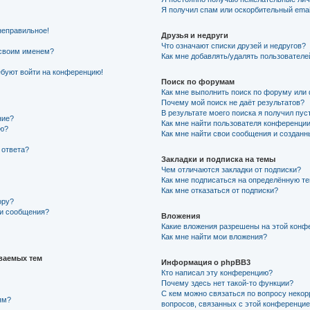
Я получил спам или оскорбительный email
неправильное!
Друзья и недруги
Что означают списки друзей и недругов?
 своим именем?
Как мне добавлять/удалять пользователе
ребуют войти на конференцию!
Поиск по форумам
Как мне выполнить поиск по форуму ил
Почему мой поиск не даёт результатов?
В результате моего поиска я получил пус
ние?
Как мне найти пользователя конференци
ию?
Как мне найти свои сообщения и создан
 ответа?
Закладки и подписка на темы
Чем отличаются закладки от подписки?
Как мне подписаться на определённую т
Как мне отказаться от подписки?
ору?
ии сообщения?
Вложения
Какие вложения разрешены на этой конф
Как мне найти мои вложения?
ваемых тем
Информация о phpBB3
Кто написал эту конференцию?
Почему здесь нет такой-то функции?
С кем можно связаться по вопросу некор
ям?
вопросов, связанных с этой конференци