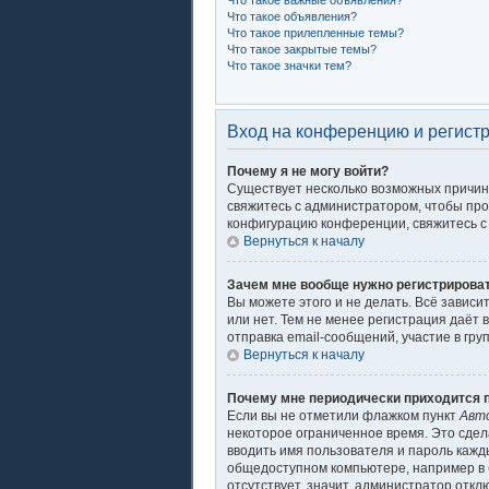
Что такое важные объявления?
Что такое объявления?
Что такое прилепленные темы?
Что такое закрытые темы?
Что такое значки тем?
Вход на конференцию и регист
Почему я не могу войти?
Существует несколько возможных причин.
свяжитесь с администратором, чтобы про
конфигурацию конференции, свяжитесь с 
Вернуться к началу
Зачем мне вообще нужно регистрирова
Вы можете этого и не делать. Всё завис
или нет. Тем не менее регистрация даё
отправка email-сообщений, участие в груп
Вернуться к началу
Почему мне периодически приходится п
Если вы не отметили флажком пункт
Авт
некоторое ограниченное время. Это сдела
вводить имя пользователя и пароль кажд
общедоступном компьютере, например в б
отсутствует, значит, администратор откл