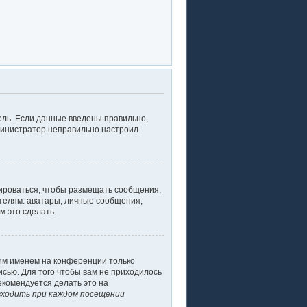
оль. Если данные введены правильно,
дминистратор неправильно настроил
рироваться, чтобы размещать сообщения,
телям: аватары, личные сообщения,
м это сделать.
оим именем на конференции только
исью. Для того чтобы вам не приходилось
екомендуется делать это на
ходить при каждом посещении