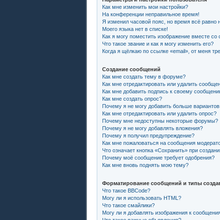
Как мне изменить мои настройки?
На конференции неправильное время!
Я изменил часовой пояс, но время всё равно 
Моего языка нет в списке!
Как я могу поместить изображение вместе со
Что такое звание и как я могу изменить его?
Когда я щёлкаю по ссылке «email», от меня т
Создание сообщений
Как мне создать тему в форуме?
Как мне отредактировать или удалить сообще
Как мне добавить подпись к своему сообщен
Как мне создать опрос?
Почему я не могу добавить больше вариантов
Как мне отредактировать или удалить опрос?
Почему мне недоступны некоторые форумы?
Почему я не могу добавлять вложения?
Почему я получил предупреждение?
Как мне пожаловаться на сообщения модерат
Что означает кнопка «Сохранить» при создан
Почему моё сообщение требует одобрения?
Как мне вновь поднять мою тему?
Форматирование сообщений и типы созда
Что такое BBCode?
Могу ли я использовать HTML?
Что такое смайлики?
Могу ли я добавлять изображения к сообщени