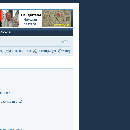
пароль
AQ
Пользователи
Регистрация
Вход
 в них?
 разные цвета?
чные сообщения!