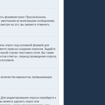
тить флажком пункт
Присоединить
о умолчанию ко всем вашим сообщениям,
смотря на это, вы сможете отменить
ать опрос
под основной формой для
меете прав на создание опросов. Задайте
льной строке текстового поля. Вы также
антов ответа», период проведения опроса
голосовали.
ь количество вариантов, превышающее
. Для редактирования опроса перейдите к
 вы можете удалить опрос или