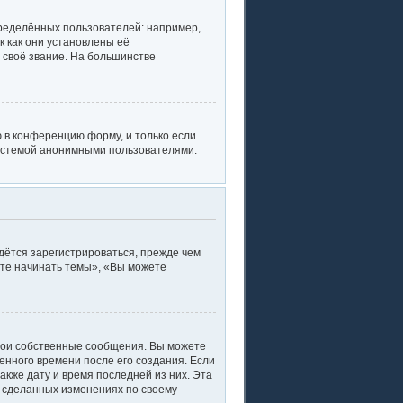
ределённых пользователей: например,
 как они установлены её
 своё звание. На большинстве
 в конференцию форму, и только если
системой анонимными пользователями.
дётся зарегистрироваться, прежде чем
ете начинать темы», «Вы можете
вои собственные сообщения. Вы можете
енного времени после его создания. Если
акже дату и время последней из них. Эта
о сделанных изменениях по своему