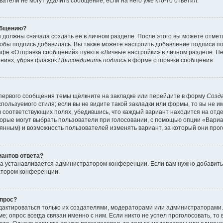
атели не могут удалить сообщение, если на него уже кто-то ответил.
общению?
 должны сначала создать её в личном разделе. После этого вы можете отме
обы подпись добавилась. Вы также можете настроить добавление подписи п
афе «Отправка сообщений» пункта «Личные настройки» в личном разделе. Не
ениях, убрав флажок
Присоединить подпись
в форме отправки сообщения.
первого сообщения темы щёлкните на закладке или перейдите в форму
Созд
пользуемого стиля; если вы не видите такой закладки или формы, то вы не и
в соответствующих полях, убедившись, что каждый вариант находится на отде
торые могут выбрать пользователи при голосовании, с помощью опции «Вари
тоянным) и возможность пользователей изменять вариант, за который они про
иантов ответа?
та устанавливается администратором конференции. Если вам нужно добавит
атором конференции.
опрос?
редактироваться только их создателями, модераторами или администраторами
; опрос всегда связан именно с ним. Если никто не успел проголосовать, то