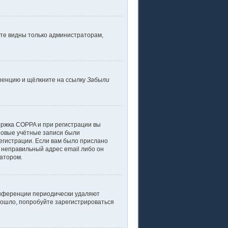
дете видны только администраторам,
еренцию и щёлкните на ссылку
Забыли
ержка COPPA и при регистрации вы
 новые учётные записи были
егистрации. Если вам было прислано
 неправильный адрес email либо он
ратором.
конференции периодически удаляют
зошло, попробуйте зарегистрироваться