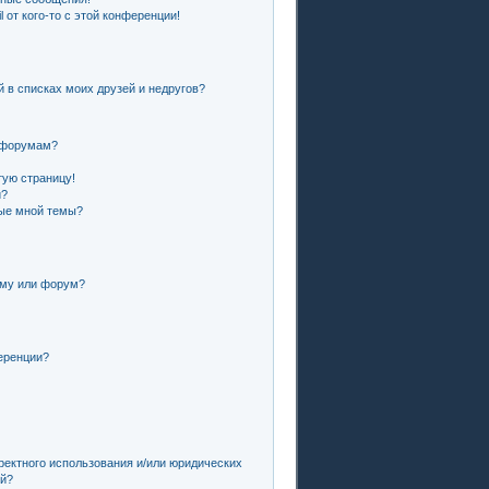
 от кого-то с этой конференции!
й в списках моих друзей и недругов?
и форумам?
тую страницу!
и?
ные мной темы?
ему или форум?
еренции?
ректного использования и/или юридических
ей?