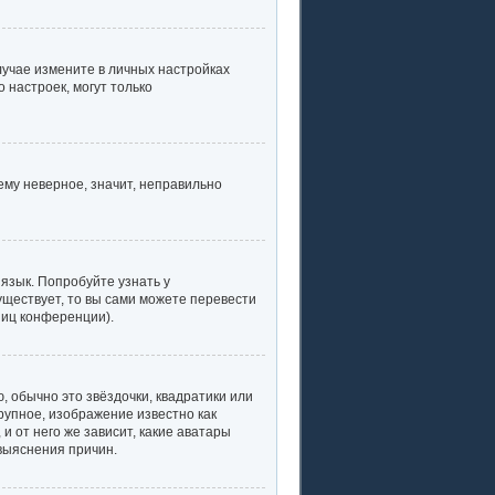
случае измените в личных настройках
о настроек, могут только
ему неверное, значит, неправильно
язык. Попробуйте узнать у
уществует, то вы сами можете перевести
ниц конференции).
, обычно это звёздочки, квадратики или
рупное, изображение известно как
и от него же зависит, какие аватары
выяснения причин.