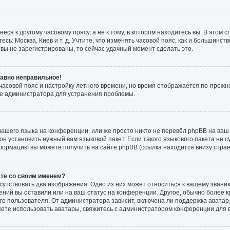
ся к другому часовому поясу, а не к тому, в котором находитесь вы. В этом 
есь: Москва, Киев и т. д. Учтите, что изменять часовой пояс, как и большинств
вы не зарегистрированы, то сейчас удачный момент сделать это.
равно неправильное!
 часовой пояс и настройку летнего времени, но время отображается по-прежн
те администратора для устранения проблемы.
ашего языка на конференции, или же просто никто не перевёл phpBB на ваш 
н установить нужный вам языковой пакет. Если такого языкового пакета не с
формацию вы можете получить на сайте phpBB (ссылка находится внизу стра
сте со своим именем?
сутствовать два изображения. Одно из них может относиться к вашему званию
ений вы оставили или на ваш статус на конференции. Другое, обычно более к
о пользователя. От администратора зависит, включена ли поддержка аватар, 
жете использовать аватары, свяжитесь с администратором конференции для 