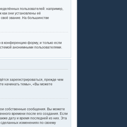
ределённых пользователей: например,
 как они установлены её
 своё звание. На большинстве
 в конференцию форму, и только если
системой анонимными пользователями.
дётся зарегистрироваться, прежде чем
ете начинать темы», «Вы можете
вои собственные сообщения. Вы можете
енного времени после его создания. Если
акже дату и время последней из них. Эта
о сделанных изменениях по своему