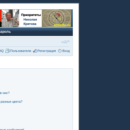
пароль
AQ
Пользователи
Регистрация
Вход
 в них?
 разные цвета?
чные сообщения!