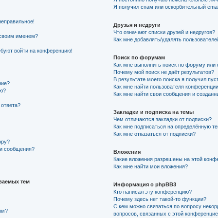
Я получил спам или оскорбительный email
неправильное!
Друзья и недруги
Что означают списки друзей и недругов?
 своим именем?
Как мне добавлять/удалять пользователе
ребуют войти на конференцию!
Поиск по форумам
Как мне выполнить поиск по форуму ил
Почему мой поиск не даёт результатов?
В результате моего поиска я получил пус
ние?
Как мне найти пользователя конференци
ию?
Как мне найти свои сообщения и создан
 ответа?
Закладки и подписка на темы
Чем отличаются закладки от подписки?
Как мне подписаться на определённую т
Как мне отказаться от подписки?
ору?
ии сообщения?
Вложения
Какие вложения разрешены на этой конф
Как мне найти мои вложения?
ваемых тем
Информация о phpBB3
Кто написал эту конференцию?
Почему здесь нет такой-то функции?
С кем можно связаться по вопросу некор
ям?
вопросов, связанных с этой конференци