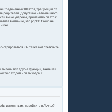
 закон Соединённых Штатов, требующий от
ие родителей. Допустимо наличие иного
ли вы не уверены, применимо ли это к
ратите внимание, что phpBB Group не
 ниже.
гистрироваться. Он также мог отключить
 выполняют другие функции, такие как
ости с входом или выходом с
обы изменить их, перейдите в
Личный