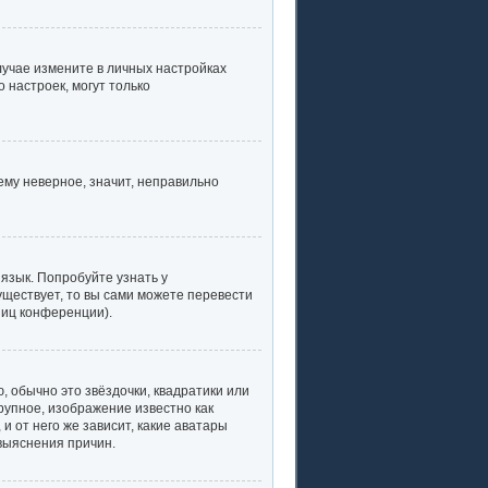
случае измените в личных настройках
о настроек, могут только
ему неверное, значит, неправильно
язык. Попробуйте узнать у
уществует, то вы сами можете перевести
ниц конференции).
, обычно это звёздочки, квадратики или
рупное, изображение известно как
и от него же зависит, какие аватары
выяснения причин.