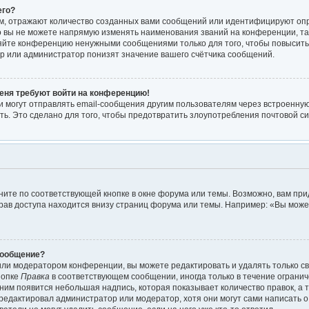
его?
м, отражают количество созданных вами сообщений или идентифицируют оп
 вы не можете напрямую изменять наименования званий на конференции, так
яйте конференцию ненужными сообщениями только для того, чтобы повысить
р или администратор понизят значение вашего счётчика сообщений.
меня требуют войти на конференцию!
 могут отправлять email-сообщения другим пользователям через встроенную
ть. Это сделано для того, чтобы предотвратить злоупотребления почтовой 
ите по соответствующей кнопке в окне форума или темы. Возможно, вам при
рав доступа находится внизу страниц форума или темы. Например: «Вы мож
сообщение?
или модератором конференции, вы можете редактировать и удалять только с
нопке
Правка
в соответствующем сообщении, иногда только в течение огранич
 ним появится небольшая надпись, которая показывает количество правок, а т
редактировал администратор или модератор, хотя они могут сами написать 