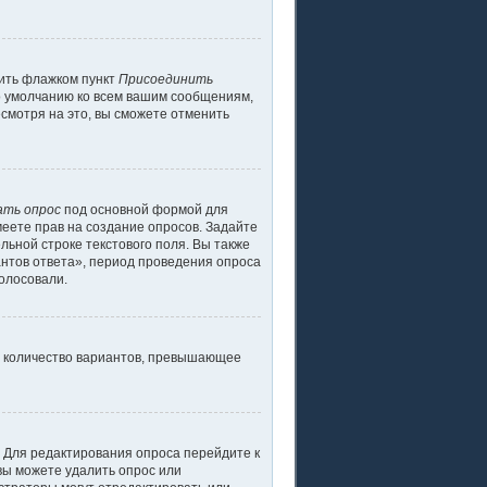
тить флажком пункт
Присоединить
о умолчанию ко всем вашим сообщениям,
смотря на это, вы сможете отменить
ать опрос
под основной формой для
меете прав на создание опросов. Задайте
льной строке текстового поля. Вы также
антов ответа», период проведения опроса
голосовали.
ь количество вариантов, превышающее
. Для редактирования опроса перейдите к
 вы можете удалить опрос или