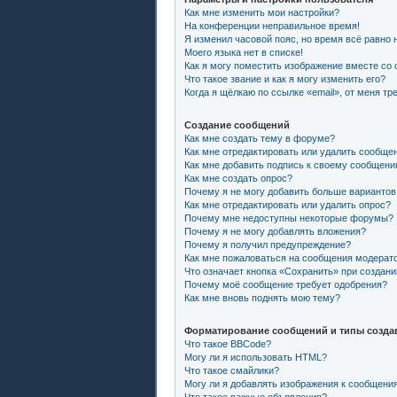
Как мне изменить мои настройки?
На конференции неправильное время!
Я изменил часовой пояс, но время всё равно 
Моего языка нет в списке!
Как я могу поместить изображение вместе со
Что такое звание и как я могу изменить его?
Когда я щёлкаю по ссылке «email», от меня т
Создание сообщений
Как мне создать тему в форуме?
Как мне отредактировать или удалить сообще
Как мне добавить подпись к своему сообщен
Как мне создать опрос?
Почему я не могу добавить больше вариантов
Как мне отредактировать или удалить опрос?
Почему мне недоступны некоторые форумы?
Почему я не могу добавлять вложения?
Почему я получил предупреждение?
Как мне пожаловаться на сообщения модерат
Что означает кнопка «Сохранить» при создан
Почему моё сообщение требует одобрения?
Как мне вновь поднять мою тему?
Форматирование сообщений и типы созда
Что такое BBCode?
Могу ли я использовать HTML?
Что такое смайлики?
Могу ли я добавлять изображения к сообщени