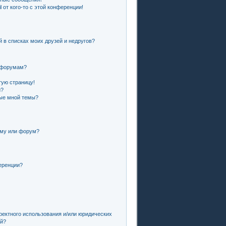
 от кого-то с этой конференции!
й в списках моих друзей и недругов?
и форумам?
тую страницу!
и?
ные мной темы?
ему или форум?
еренции?
ректного использования и/или юридических
ей?