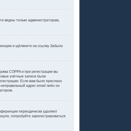
дете видны только администраторам,
еренцию и щёлкните на ссылку
Забыли
ержка COPPA и при регистрации вы
 новые учётные записи были
егистрации. Если вам было прислано
 неправильный адрес email либо он
ратором.
конференции периодически удаляют
зошло, попробуйте зарегистрироваться