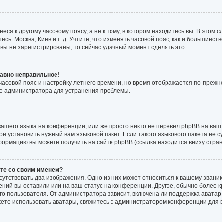
ся к другому часовому поясу, а не к тому, в котором находитесь вы. В этом 
есь: Москва, Киев и т. д. Учтите, что изменять часовой пояс, как и большинств
вы не зарегистрированы, то сейчас удачный момент сделать это.
равно неправильное!
 часовой пояс и настройку летнего времени, но время отображается по-прежн
те администратора для устранения проблемы.
ашего языка на конференции, или же просто никто не перевёл phpBB на ваш 
н установить нужный вам языковой пакет. Если такого языкового пакета не с
формацию вы можете получить на сайте phpBB (ссылка находится внизу стра
сте со своим именем?
сутствовать два изображения. Одно из них может относиться к вашему званию
ений вы оставили или на ваш статус на конференции. Другое, обычно более к
о пользователя. От администратора зависит, включена ли поддержка аватар, 
жете использовать аватары, свяжитесь с администратором конференции для 