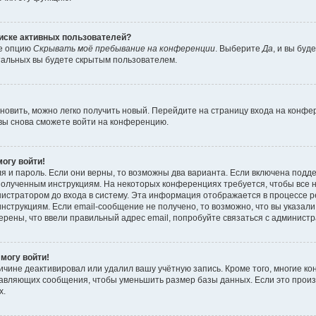
писке активных пользователей?
те опцию
Скрывать моё пребывание на конференции
. Выберите
Да
, и вы бу
тальных вы будете скрытым пользователем.
ановить, можно легко получить новый. Перейдите на страницу входа на конф
 вы снова сможете войти на конференцию.
могу войти!
я и пароль. Если они верны, то возможны два варианта. Если включена подд
е полученным инструкциям. На некоторых конференциях требуется, чтобы все
истратором до входа в систему. Эта информация отображается в процессе р
нструкциям. Если email-сообщение не получено, то возможно, что вы указали
ерены, что ввели правильный адрес email, попробуйте связаться с админист
 могу войти!
ичине деактивировал или удалил вашу учётную запись. Кроме того, многие 
тавляющих сообщения, чтобы уменьшить размер базы данных. Если это прои
х.