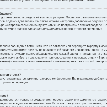
атели не могут удалить сообщение, если на него уже кто-то ответил.
общению?
 должны сначала создать её в личном разделе. После этого вы можете отме
обы подпись добавилась. Вы также можете настроить добавление подписи п
афе «Отправка сообщений» пункта «Личные настройки» в личном разделе. Не
ениях, убрав флажок
Присоединить подпись
в форме отправки сообщения.
первого сообщения темы щёлкните на закладке или перейдите в форму
Созд
пользуемого стиля; если вы не видите такой закладки или формы, то вы не и
в соответствующих полях, убедившись, что каждый вариант находится на отде
торые могут выбрать пользователи при голосовании, с помощью опции «Вари
тоянным) и возможность пользователей изменять вариант, за который они про
иантов ответа?
та устанавливается администратором конференции. Если вам нужно добавит
атором конференции.
опрос?
редактироваться только их создателями, модераторами или администраторами
; опрос всегда связан именно с ним. Если никто не успел проголосовать, то