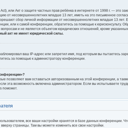
on Act), или Акт о защите частных прав ребёнка в интернете от 1998 г. — это
цию от несовершеннолетних младше 13 лет, иметь на это письменное соглас
азрешают сбор личной информации от несовершеннолетних младше 13 лет. Ес
енции, или к самой конференции, обратитесь за помощью к юрисконсульту. Об
 вопросам и не является объектом юридических отношений, кроме указанных
ный акт не имеет юридической силы.
блокировал ваш IP-адрес или запретил имя, под которым вы пытаетесь заре
титесь за помощью к администратору конференции.
конференции»?
орые позволяют вам оставаться авторизованным на этой конференции, а также
сли эта возможность включена администратором. Если вы испытываете трудн
s поможет.
вателя
ользователем, все ваши настройки хранятся в базе данных конференции. Чт
я вверху страницы. Там вы можете изменить все свои настройки.