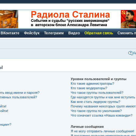
ВКонтакте
Фейсбук
Телеграмм
Видео
Обратная связь
Сменить 
F
ы
Уровни пользователей и группы
Кто такие администраторы?
Кто такие модераторы?
ть ввод имени и пароля?
Что такое группы пользователей?
активных пользователей?
Где находятся группы и как мне вступить
Как мне стать лидером группы?
йти!
Почему названия некоторых групп имеют
ойти!
Что такое группа по умолчанию?
Что означает ссылка «Наша команда»?
енции»?
Личные сообщения
Я не могу отправить личные сообщения!
Я постоянно получаю нежелательные ли