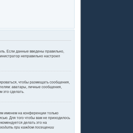
оль. Если данные введены правильно,
дминистратор неправильно настроил
рироваться, чтобы размещать сообщения,
телям: аватары, личные сообщения,
м это сделать.
оим именем на конференции только
исью. Для того чтобы вам не приходилось
екомендуется делать это на
ходить при каждом посещении