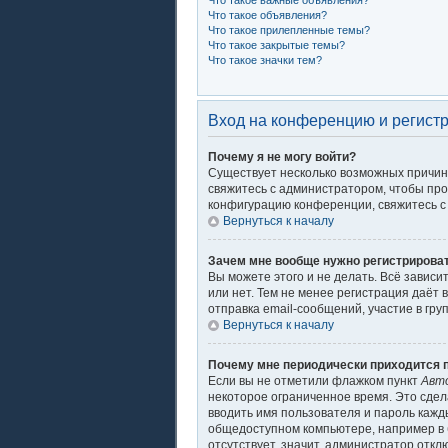
Что такое важные объявления?
Что такое объявления?
Что такое прилепленные темы?
Что такое закрытые темы?
Что такое значки тем?
Вход на конференцию и регист
Почему я не могу войти?
Существует несколько возможных причин.
свяжитесь с администратором, чтобы про
конфигурацию конференции, свяжитесь с 
Вернуться к началу
Зачем мне вообще нужно регистрирова
Вы можете этого и не делать. Всё завис
или нет. Тем не менее регистрация даё
отправка email-сообщений, участие в груп
Вернуться к началу
Почему мне периодически приходится п
Если вы не отметили флажком пункт
Авт
некоторое ограниченное время. Это сдела
вводить имя пользователя и пароль кажд
общедоступном компьютере, например в б
отсутствует, значит, администратор откл