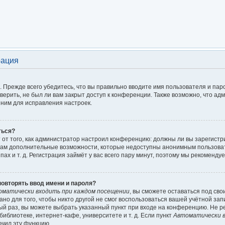
рация
 Прежде всего убедитесь, что вы правильно вводите имя пользователя и пар
верить, не был ли вам закрыт доступ к конференции. Также возможно, что а
ним для исправления настроек.
ться?
ит от того, как администратор настроил конференцию: должны ли вы зарегист
т вам дополнительные возможности, которые недоступны анонимным пользова
пах и т. д. Регистрация займёт у вас всего пару минут, поэтому мы рекомендуе
овторять ввод имени и пароля?
оматически входить при каждом посещении
, вы сможете оставаться под св
но для того, чтобы никто другой не смог воспользоваться вашей учётной зап
ый раз, вы можете выбрать указанный пункт при входе на конференцию. Не р
иблиотеке, интернет-кафе, университете и т. д. Если пункт
Автоматически в
ючил эту функцию.