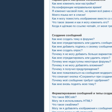
Как мне изменить мои настройки?
На конференции неправильное время!
Я изменил часовой пояс, но время всё равно 
Моего языка нет в списке!
Как я могу поместить изображение вместе со
Что такое звание и как я могу изменить его?
Когда я щёлкаю по ссылке «email», от меня т
Создание сообщений
Как мне создать тему в форуме?
Как мне отредактировать или удалить сообще
Как мне добавить подпись к своему сообщен
Как мне создать опрос?
Почему я не могу добавить больше вариантов
Как мне отредактировать или удалить опрос?
Почему мне недоступны некоторые форумы?
Почему я не могу добавлять вложения?
Почему я получил предупреждение?
Как мне пожаловаться на сообщения модерат
Что означает кнопка «Сохранить» при создан
Почему моё сообщение требует одобрения?
Как мне вновь поднять мою тему?
Форматирование сообщений и типы созда
Что такое BBCode?
Могу ли я использовать HTML?
Что такое смайлики?
Могу ли я добавлять изображения к сообщени