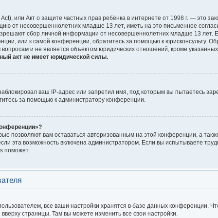
on Act), или Акт о защите частных прав ребёнка в интернете от 1998 г. — это
цию от несовершеннолетних младше 13 лет, иметь на это письменное соглас
азрешают сбор личной информации от несовершеннолетних младше 13 лет. Ес
енции, или к самой конференции, обратитесь за помощью к юрисконсульту. Об
 вопросам и не является объектом юридических отношений, кроме указанных
ный акт не имеет юридической силы.
блокировал ваш IP-адрес или запретил имя, под которым вы пытаетесь заре
титесь за помощью к администратору конференции.
конференции»?
орые позволяют вам оставаться авторизованным на этой конференции, а также
сли эта возможность включена администратором. Если вы испытываете трудн
s поможет.
вателя
ользователем, все ваши настройки хранятся в базе данных конференции. Чт
я вверху страницы. Там вы можете изменить все свои настройки.