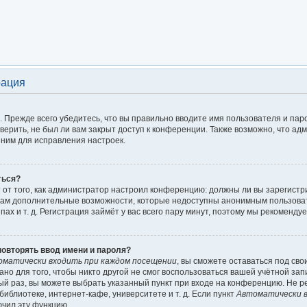
рация
 Прежде всего убедитесь, что вы правильно вводите имя пользователя и пар
верить, не был ли вам закрыт доступ к конференции. Также возможно, что а
ним для исправления настроек.
ться?
ит от того, как администратор настроил конференцию: должны ли вы зарегист
т вам дополнительные возможности, которые недоступны анонимным пользова
пах и т. д. Регистрация займёт у вас всего пару минут, поэтому мы рекомендуе
овторять ввод имени и пароля?
оматически входить при каждом посещении
, вы сможете оставаться под св
но для того, чтобы никто другой не смог воспользоваться вашей учётной зап
ый раз, вы можете выбрать указанный пункт при входе на конференцию. Не р
иблиотеке, интернет-кафе, университете и т. д. Если пункт
Автоматически в
ючил эту функцию.