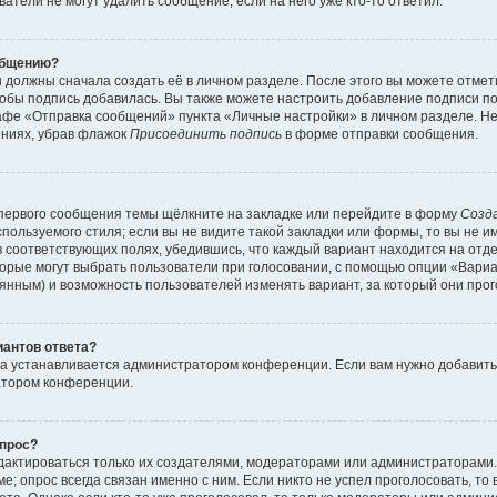
атели не могут удалить сообщение, если на него уже кто-то ответил.
общению?
 должны сначала создать её в личном разделе. После этого вы можете отме
обы подпись добавилась. Вы также можете настроить добавление подписи п
афе «Отправка сообщений» пункта «Личные настройки» в личном разделе. Не
ениях, убрав флажок
Присоединить подпись
в форме отправки сообщения.
первого сообщения темы щёлкните на закладке или перейдите в форму
Созд
пользуемого стиля; если вы не видите такой закладки или формы, то вы не и
в соответствующих полях, убедившись, что каждый вариант находится на отде
торые могут выбрать пользователи при голосовании, с помощью опции «Вари
тоянным) и возможность пользователей изменять вариант, за который они про
иантов ответа?
та устанавливается администратором конференции. Если вам нужно добавит
атором конференции.
опрос?
редактироваться только их создателями, модераторами или администраторами
; опрос всегда связан именно с ним. Если никто не успел проголосовать, то