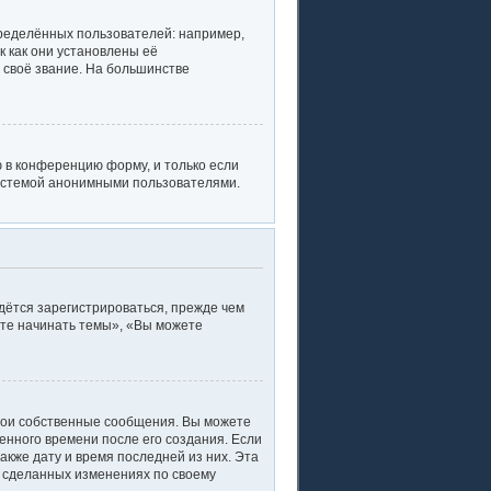
ределённых пользователей: например,
 как они установлены её
 своё звание. На большинстве
 в конференцию форму, и только если
системой анонимными пользователями.
дётся зарегистрироваться, прежде чем
ете начинать темы», «Вы можете
вои собственные сообщения. Вы можете
енного времени после его создания. Если
акже дату и время последней из них. Эта
о сделанных изменениях по своему