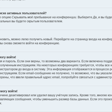
писке активных пользователей?
те опцию
Скрывать моё пребывание на конференции
. Выберите
Да
, и вы бу
тальных вы будете скрытым пользователем.
ановить, можно легко получить новый. Перейдите на страницу входа на конф
 вы снова сможете войти на конференцию.
могу войти!
я и пароль. Если они верны, то возможны два варианта. Если включена подд
е полученным инструкциям. На некоторых конференциях требуется, чтобы все
истратором до входа в систему. Эта информация отображается в процессе р
нструкциям. Если email-сообщение не получено, то возможно, что вы указали
ерены, что ввели правильный адрес email, попробуйте связаться с админист
 могу войти!
ичине деактивировал или удалил вашу учётную запись. Кроме того, многие 
тавляющих сообщения, чтобы уменьшить размер базы данных. Если это прои
х.