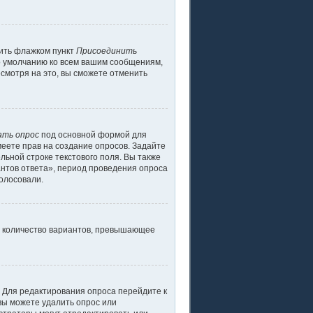
тить флажком пункт
Присоединить
о умолчанию ко всем вашим сообщениям,
смотря на это, вы сможете отменить
ать опрос
под основной формой для
меете прав на создание опросов. Задайте
льной строке текстового поля. Вы также
антов ответа», период проведения опроса
голосовали.
ь количество вариантов, превышающее
. Для редактирования опроса перейдите к
 вы можете удалить опрос или