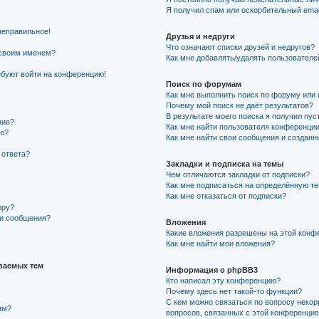
Я получил спам или оскорбительный email
неправильное!
Друзья и недруги
Что означают списки друзей и недругов?
 своим именем?
Как мне добавлять/удалять пользователе
ребуют войти на конференцию!
Поиск по форумам
Как мне выполнить поиск по форуму ил
Почему мой поиск не даёт результатов?
В результате моего поиска я получил пус
ние?
Как мне найти пользователя конференци
ию?
Как мне найти свои сообщения и создан
 ответа?
Закладки и подписка на темы
Чем отличаются закладки от подписки?
Как мне подписаться на определённую т
Как мне отказаться от подписки?
ору?
ии сообщения?
Вложения
Какие вложения разрешены на этой конф
Как мне найти мои вложения?
ваемых тем
Информация о phpBB3
Кто написал эту конференцию?
Почему здесь нет такой-то функции?
С кем можно связаться по вопросу некор
ям?
вопросов, связанных с этой конференци