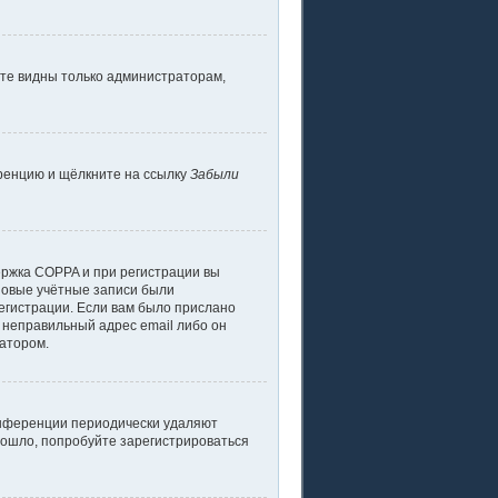
дете видны только администраторам,
еренцию и щёлкните на ссылку
Забыли
ержка COPPA и при регистрации вы
 новые учётные записи были
егистрации. Если вам было прислано
 неправильный адрес email либо он
ратором.
конференции периодически удаляют
зошло, попробуйте зарегистрироваться