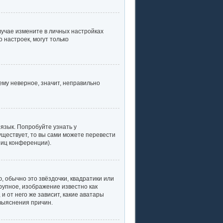
случае измените в личных настройках
о настроек, могут только
ему неверное, значит, неправильно
язык. Попробуйте узнать у
уществует, то вы сами можете перевести
ниц конференции).
, обычно это звёздочки, квадратики или
рупное, изображение известно как
и от него же зависит, какие аватары
выяснения причин.