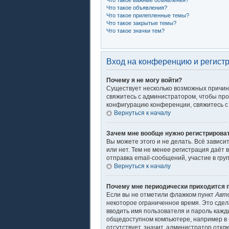
Что такое важные объявления?
Что такое объявления?
Что такое прилепленные темы?
Что такое закрытые темы?
Что такое значки тем?
Вход на конференцию и регист
Почему я не могу войти?
Существует несколько возможных причин.
свяжитесь с администратором, чтобы про
конфигурацию конференции, свяжитесь с 
Вернуться к началу
Зачем мне вообще нужно регистрирова
Вы можете этого и не делать. Всё завис
или нет. Тем не менее регистрация даё
отправка email-сообщений, участие в груп
Вернуться к началу
Почему мне периодически приходится п
Если вы не отметили флажком пункт
Авт
некоторое ограниченное время. Это сдела
вводить имя пользователя и пароль кажд
общедоступном компьютере, например в б
отсутствует, значит, администратор откл