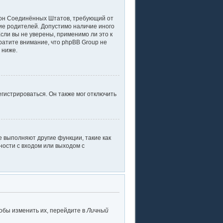
 закон Соединённых Штатов, требующий от
ие родителей. Допустимо наличие иного
ли вы не уверены, применимо ли это к
ратите внимание, что phpBB Group не
 ниже.
гистрироваться. Он также мог отключить
 выполняют другие функции, такие как
ости с входом или выходом с
обы изменить их, перейдите в
Личный