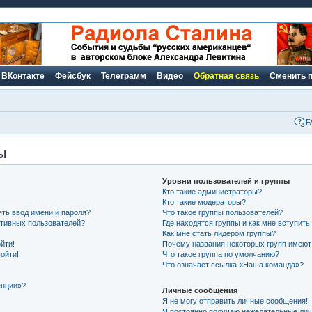
ВКонтакте
Фейсбук
Телеграмм
Видео
Обратная связь
Сменить 
F
ы
Уровни пользователей и группы
Кто такие администраторы?
Кто такие модераторы?
ть ввод имени и пароля?
Что такое группы пользователей?
активных пользователей?
Где находятся группы и как мне вступить
Как мне стать лидером группы?
йти!
Почему названия некоторых групп имеют
ойти!
Что такое группа по умолчанию?
Что означает ссылка «Наша команда»?
енции»?
Личные сообщения
Я не могу отправить личные сообщения!
Я постоянно получаю нежелательные ли