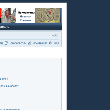
пароль
AQ
Пользователи
Регистрация
Вход
 в них?
 разные цвета?
чные сообщения!