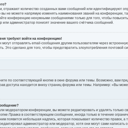
его?
м, отражают количество созданных вами сообщений или идентифицируют оп
 вы не можете напрямую изменять наименования званий на конференции, так
яйте конференцию ненужными сообщениями только для того, чтобы повысить
р или администратор понизят значение вашего счётчика сообщений.
меня требуют войти на конференцию!
 могут отправлять email-сообщения другим пользователям через встроенную
ть. Это сделано для того, чтобы предотвратить злоупотребления почтовой 
ите по соответствующей кнопке в окне форума или темы. Возможно, вам при
рав доступа находится внизу страниц форума или темы. Например: «Вы мож
сообщение?
или модератором конференции, вы можете редактировать и удалять только с
нопке
Правка
в соответствующем сообщении, иногда только в течение огранич
 ним появится небольшая надпись, которая показывает количество правок, а т
редактировал администратор или модератор, хотя они могут сами написать 