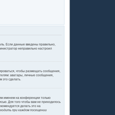
оль. Если данные введены правильно,
дминистратор неправильно настроил
рироваться, чтобы размещать сообщения,
телям: аватары, личные сообщения,
м это сделать.
оим именем на конференции только
исью. Для того чтобы вам не приходилось
екомендуется делать это на
ходить при каждом посещении