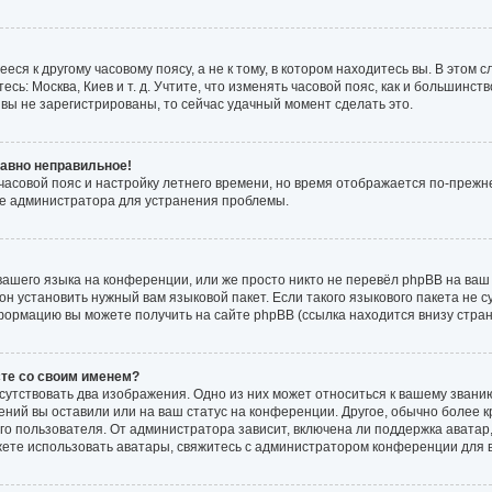
ся к другому часовому поясу, а не к тому, в котором находитесь вы. В этом 
есь: Москва, Киев и т. д. Учтите, что изменять часовой пояс, как и большинств
вы не зарегистрированы, то сейчас удачный момент сделать это.
равно неправильное!
 часовой пояс и настройку летнего времени, но время отображается по-прежн
те администратора для устранения проблемы.
ашего языка на конференции, или же просто никто не перевёл phpBB на ваш 
н установить нужный вам языковой пакет. Если такого языкового пакета не с
формацию вы можете получить на сайте phpBB (ссылка находится внизу стра
сте со своим именем?
сутствовать два изображения. Одно из них может относиться к вашему званию
ений вы оставили или на ваш статус на конференции. Другое, обычно более к
о пользователя. От администратора зависит, включена ли поддержка аватар, 
жете использовать аватары, свяжитесь с администратором конференции для 