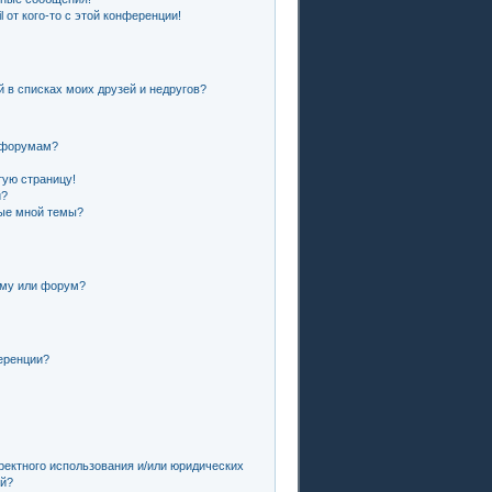
 от кого-то с этой конференции!
й в списках моих друзей и недругов?
и форумам?
тую страницу!
и?
ные мной темы?
ему или форум?
еренции?
ректного использования и/или юридических
ей?